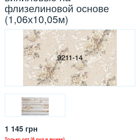
флизелиновой основе
(1,06х10,05м)
1 145
грн
Только опт (6 рул в ящике)