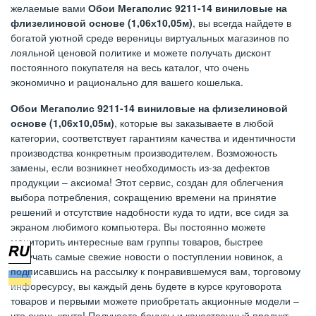
желаемые вами
Обои Мегаполис 9211-14 виниловые на
флизелиновой основе (1,06х10,05м)
, вы всегда найдете в
богатой уютной среде вереницы виртуальных магазинов по
лояльной ценовой политике и можете получать дисконт
постоянного покупателя на весь каталог, что очень
экономично и рационально для вашего кошелька.
Обои Мегаполис 9211-14 виниловые на флизелиновой
основе (1,06х10,05м)
, которые вы заказываете в любой
категории, соответствует гарантиям качества и идентичности
производства конкретным производителем. Возможность
замены, если возникнет необходимость из-за дефектов
продукции – аксиома! Этот сервис, создан для облегчения
выбора потребления, сокращению времени на принятие
решений и отсутствие надобности куда то идти, все сидя за
экраном любимого компьютера. Вы постоянно можете
мониторить интересные вам группы товаров, быстрее
получать самые свежие новости о поступлении новинок, а
подписавшись на рассылку к понравившемуся вам, торговому
инфоресурсу, вы каждый день будете в курсе круговорота
товаров и первыми можете приобретать акционные модели –
что очень круто! Получаете бонусы и качественный продукт