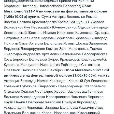
Днепродзержинск Зеленодольск Кривой Рог Кринички
Марганец Никополь Новомосковск Павлоград
Обои
Мегаполис 9211-14 виниловые на флизелиновой основе
(1,06х10,05м) купить
Сумы Ахтырка Белополье Ромны
Шостка Полтава Красногоровка Кременчуг Лубны Николаев
Вознесенск Луч Первомайск Южноукраинск Одесса Белгород-
Днестровский Жовтень Измаил Ильичевск Каменское Орловка
Петровка Киев Белая Церковь Борисполь Бровары Вышгород
Припять Сумы Ахтырка Белополье Ромны Шостка Запорожье
Бердянск Днепрорудное Камыш-Заря Мелитополь Токмак
Энергодар Андреевка Артёмовск Безимянное Белосарайская
Коса Бересток Волноваха Зугрес Краматорск Красноармейск
Курахово Мариуполь Николаевка Райгородок Святогорск
Славянск Снежное Торез Шахтёрск
Обои Мегаполис 9211-14
виниловые на флизелиновой основе (1,06х10,05м) купить
Антрацит Белолуцк Ирмно Краснодон Красный Луч Лисичанск
Ровеньки Рубежное Свердловск Северодонецк Старобельск
Стаханов Счастье Чернухино Херсон Васильевка Геническ
Большая Александровка Новотроицкое Чаплинка Чернигов
Крути Нежин Новгород-Северский Прилуки Кировоград
Александрия Черновцы Винница Балановка Ладыжин Луцк
Владимир-Волынский Ковель Нововолынск Хмельницкий