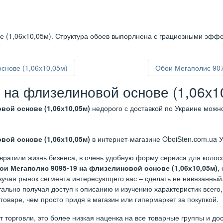
 (1,06х10,05м). Структура обоев выпорлнена с грациозными эффе
снове (1,06х10,05м)
Обои Мегаполис 907
 на флизелиновой основе (1,06х1
вой основе (1,06х10,05м)
недорого с доставкой по Украине можн
вой основе (1,06х10,05м)
в интернет-магазине OboiSten.com.ua У
вратили жизнь бизнеса, в очень удобную форму сервиса для коло
ои Мегаполис 9095-19 на флизелиновой основе (1,06х10,05м)
,
изучая рынок сегмента интересующего вас – сделать не навязанны
льно получая доступ к описанию и изучению характеристик всего, 
оваре, чем просто придя в магазин или гипермаркет за покупкой.
орговли, это более низкая наценка на все товарные группы и дост