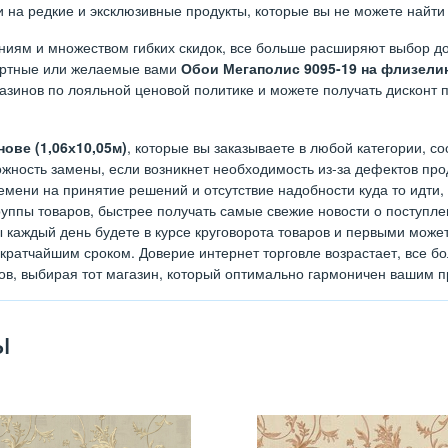
на редкие и эксклюзивные продукты, которые вы не можете найти 
иям и множеством гибких скидок, все больше расширяют выбор до
дартные или желаемые вами
Обои Мегаполис 9095-19 на флизелин
зинов по лояльной ценовой политике и можете получать дисконт по
ове (1,06х10,05м)
, которые вы заказываете в любой категории, со
ность замены, если возникнет необходимость из-за дефектов прод
мени на принятие решений и отсутствие надобности куда то идти,
уппы товаров, быстрее получать самые свежие новости о поступле
 каждый день будете в курсе круговорота товаров и первыми може
т кратчайшим сроком. Доверие интернет торговле возрастает, все
гов, выбирая тот магазин, который оптимально гармоничен вашим 
ы