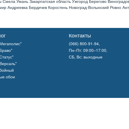
 Смела Умань Закарпатская область Ужгород Берегово Виноградов
р Андреевка Бердичев Коростень Новоград-Волынский Ровно Анто
лог
Контакты
Мегаполис"
(066) 800-91-94,
Браво"
Пн–Пт: 09:00–17:00,
Статус"
СБ, Вс: выходные
Версаль"
обойный
ые обои