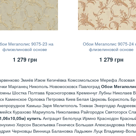
бои Мегаполис 9075-23 на
Обои Мегаполис 9075-24 
флизелиновой основе
флизелиновой основе
(1,06х10,05м)
(1,06х10,05м)
1 279
грн
1 279
грн
арвенково Змиёв Изюм Кегичёвка Комсомольское Мерефа Лозовая 
ички Марганец Никополь Новомосковск Павлоград
Обои Мегаполис
омны Шостка Полтава Красногоровка Кременчуг Лубны Николаев В
ск Каменское Орловка Петровка Киев Белая Церковь Борисполь Б
непрорудное Камыш-Заря Мелитополь Токмак Энергодар Андреевк
рмейск Курахово Мариуполь Николаевка Райгородок Святогорск Сл
,06х10,05м) купить
Антрацит Белолуцк Ирмно Краснодон Красный
рнухино Херсон Васильевка Геническ Большая Александровка Ново
андрия Черновцы Винница Балановка Ладыжин Луцк Владимир-Волы