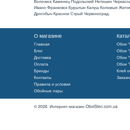
Волочиск Каменец-Подольский Нетешин Черкассы
Ивано-Франковск Бурштын Калуш Коломыя Житоми
Дрогобыч Красное Стрый Червоноград.
О магазине
Ката
Главная
Обои "
Блог
Обои "
Доставка
Обои "
Оплата
Обои "
Бренды
Клей 
Контакты
Заказн
Правила и условия
Обойные пары
© 2026.
Интернет-магазин OboiSten.com.ua