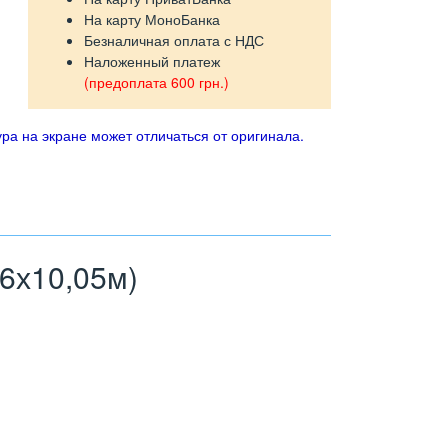
На карту МоноБанка
Безналичная оплата с НДС
Наложенный платеж
(предоплата 600 грн.)
ра на экране может отличаться от оригинала.
6х10,05м)