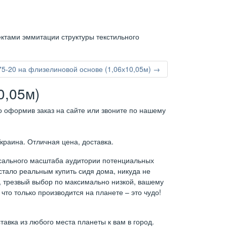
ктами эммитации структуры текстильного
5-20 на флизелиновой основе (1,06х10,05м) →
0,05м)
о оформив заказ на сайте или звоните по нашему
краина. Отличная цена, доставка.
ссального масштаба аудитории потенциальных
 стало реальным купить сидя дома, никуда не
й, трезвый выбор по максимально низкой, вашему
что только производится на планете – это чудо!
авка из любого места планеты к вам в город.