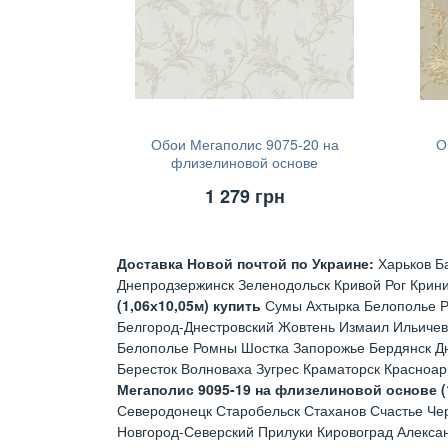
Обои Мегаполис 9075-20 на
О
флизелиновой основе
(1,06х10,05м)
1 279
грн
Доставка Новой почтой по Украине:
Харьков Б
Днепродзержинск Зеленодольск Кривой Рог Крин
(1,06х10,05м) купить
Сумы Ахтырка Белополье Р
Белгород-Днестровский Жовтень Измаил Ильичев
Белополье Ромны Шостка Запорожье Бердянск Д
Бересток Волноваха Зугрес Краматорск Красноа
Мегаполис 9095-19 на флизелиновой основе (1
Северодонецк Старобельск Стаханов Счастье Че
Новгород-Северский Прилуки Кировоград Алекс