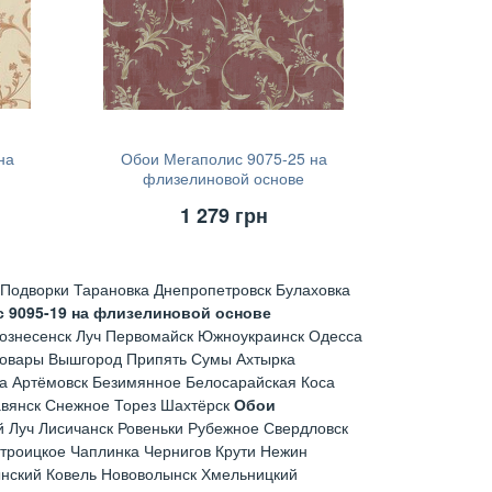
на
Обои Мегаполис 9075-25 на
флизелиновой основе
(1,06х10,05м)
1 279
грн
Подворки Тарановка Днепропетровск Булаховка
 9095-19 на флизелиновой основе
ознесенск Луч Первомайск Южноукраинск Одесса
ровары Вышгород Припять Сумы Ахтырка
а Артёмовск Безимянное Белосарайская Коса
авянск Снежное Торез Шахтёрск
Обои
 Луч Лисичанск Ровеньки Рубежное Свердловск
троицкое Чаплинка Чернигов Крути Нежин
нский Ковель Нововолынск Хмельницкий