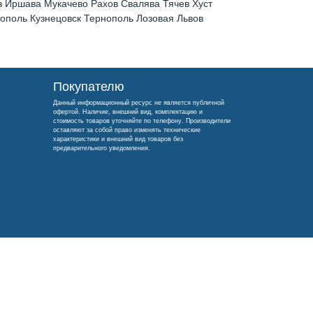
 Иршава Мукачево Рахов Свалява Тячев Хуст
поль Кузнецовск Тернополь Лозовая Львов
Покупателю
Данный информационный ресурс не является публичной
офертой. Наличие, внешний вид, комплектацию и
стоимость товаров уточняйте по телефону. Производители
оставляют за собой право изменять технические
характеристики и внешний вид товаров без
предварительного уведомления.