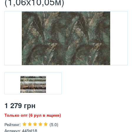
(1,06х10,05м)
1 279
грн
Только опт (6 рул в ящике)
Рейтинг
:
(5.0)
Артикул
:
445st18