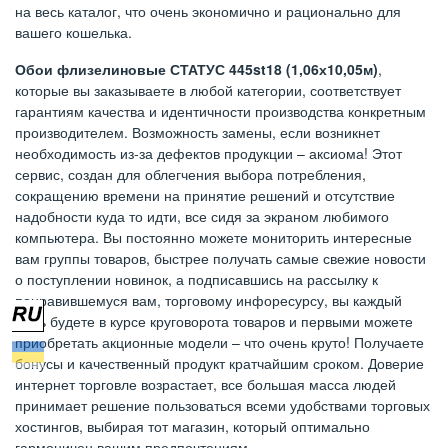
на весь каталог, что очень экономично и рационально для
вашего кошелька.
Обои флизелиновые СТАТУС 445st18 (1,06х10,05м)
,
которые вы заказываете в любой категории, соответствует
гарантиям качества и идентичности производства конкретным
производителем. Возможность замены, если возникнет
необходимость из-за дефектов продукции – аксиома! Этот
сервис, создан для облегчения выбора потребления,
сокращению времени на принятие решений и отсутствие
надобности куда то идти, все сидя за экраном любимого
компьютера. Вы постоянно можете мониторить интересные
вам группы товаров, быстрее получать самые свежие новости
о поступлении новинок, а подписавшись на рассылку к
понравившемуся вам, торговому инфоресурсу, вы каждый
день будете в курсе круговорота товаров и первыми можете
приобретать акционные модели – что очень круто! Получаете
бонусы и качественный продукт кратчайшим сроком. Доверие
интернет торговле возрастает, все большая масса людей
принимает решение пользоваться всеми удобствами торговых
хостингов, выбирая тот магазин, который оптимально
гармоничен вашим предпочтениям.