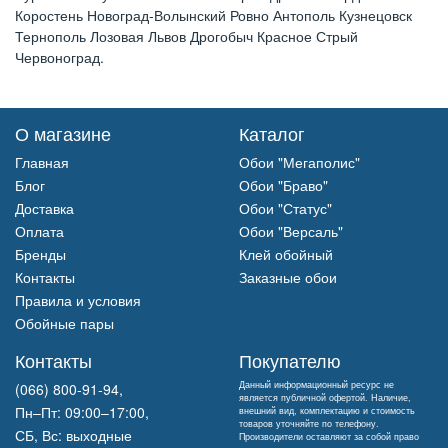
Коростень Новоград-Волынский Ровно Антополь Кузнецовск
Тернополь Лозовая Львов Дрогобыч Красное Стрый
Червоноград.
О магазине
Каталог
Главная
Обои "Мегаполис"
Блог
Обои "Браво"
Доставка
Обои "Статус"
Оплата
Обои "Версаль"
Бренды
Клей обойный
Контакты
Заказные обои
Правила и условия
Обойные пары
Контакты
Покупателю
Данный информационный ресурс не
(066) 800-91-94,
является публичной офертой. Наличие,
Пн–Пт: 09:00–17:00,
внешний вид, комплектацию и стоимость
товаров уточняйте по телефону.
СБ, Вс: выходные
Производители оставляют за собой право