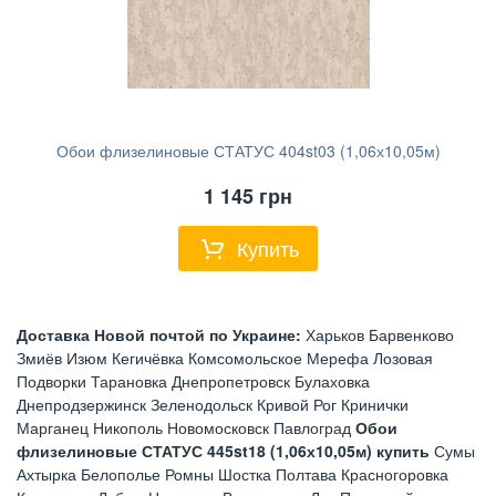
Обои флизелиновые СТАТУС 404st03 (1,06х10,05м)
1 145
грн
Купить
Доставка Новой почтой по Украине:
Харьков Барвенково
Змиёв Изюм Кегичёвка Комсомольское Мерефа Лозовая
Подворки Тарановка Днепропетровск Булаховка
Днепродзержинск Зеленодольск Кривой Рог Кринички
Марганец Никополь Новомосковск Павлоград
Обои
флизелиновые СТАТУС 445st18 (1,06х10,05м) купить
Сумы
Ахтырка Белополье Ромны Шостка Полтава Красногоровка