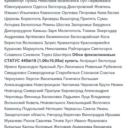
Кременчуг Лубны Николаев Вознесенск Луч Первомайск
Южноукраинск Одесса Белгород-Днестровский Жовтень
Измаил Ильичевск Каменское Орловка Петровка Киев Белая
Церковь Борисполь Бровары Вышгород Припять Сумы
Ахтырка Белополье Ромны Шостка Запорожье Бердянск
Днепрорудное Камыш-Заря Мелитополь Токмак Энергодар
Андреевка Артёмовск Безимянное Белосарайская Коса
Бересток Волноваха Зугрес Краматорск Красноармейск
Курахово Мариуполь Николаевка Райгородок Святогорск
Славянск Снежное Торез Шахтёрск
Обои флизелиновые
СТАТУС 445st18 (1,06х10,05м) купить
Антрацит Белолуцк
Ирмно Краснодон Красный Луч Лисичанск Ровеньки Рубежное
Свердловск Северодонецк Старобельск Стаханов Счастье
Чернухино Херсон Васильевка Геническ Большая
Александровка Новотроицкое Чаплинка Чернигов Крути Нежин
Новгород-Северский Прилуки Кировоград Александрия
Черновцы Винница Балановка Ладыжин Луцк Владимир-
Волынский Ковель Нововолынск Хмельницкий Волочиск
Каменец-Подольский Нетешин Черкассы Смела Умань
Закарпатская область Ужгород Берегово Виноградов Иршава
Мукачево Рахов Свалява Тячев Хуст Ивано-Франковск
Бурштын Калуш Коломыя Житомир Андреевка Бердичев