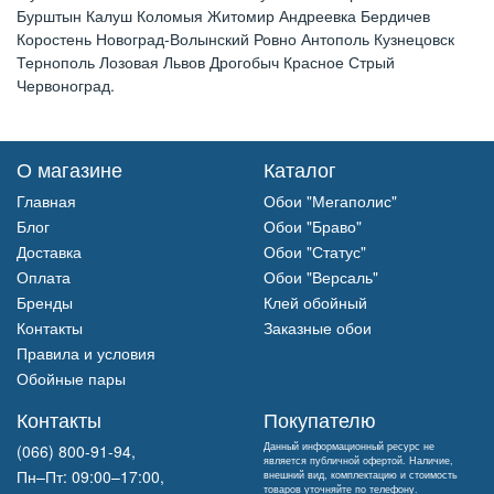
Бурштын Калуш Коломыя Житомир Андреевка Бердичев
Коростень Новоград-Волынский Ровно Антополь Кузнецовск
Тернополь Лозовая Львов Дрогобыч Красное Стрый
Червоноград.
О магазине
Каталог
Главная
Обои "Мегаполис"
Блог
Обои "Браво"
Доставка
Обои "Статус"
Оплата
Обои "Версаль"
Бренды
Клей обойный
Контакты
Заказные обои
Правила и условия
Обойные пары
Контакты
Покупателю
Данный информационный ресурс не
(066) 800-91-94,
является публичной офертой. Наличие,
Пн–Пт: 09:00–17:00,
внешний вид, комплектацию и стоимость
товаров уточняйте по телефону.