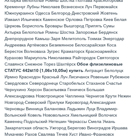
Ахтырка Белополье Ромны Шостка Полтава Красногоровка
Кременчуг Лубны Николаев Вознесенск Луч Первомайск
Южноукраинск Одесса Белгород-Днестровский Жовтень
Измаил Ильичевск Каменское Орловка Петровка Киев Белая
Церковь Борисполь Бровары Вышгород Припять Сумы
Ахтырка Белополье Ромны Шостка Запорожье Бердянск
Днепрорудное Камыш-Заря Мелитополь Токмак Энергодар
Андреевка Артёмовск Безимянное Белосарайская Коса
Бересток Волноваха Зугрес Краматорск Красноармейск
Курахово Мариуполь Николаевка Райгородок Святогорск
Славянск Снежное Торез Шахтёрск
Обои флизелиновые
СТАТУС 442st10 (1,06х10,05м) купить
Антрацит Белолуцк
Ирмно Краснодон Красный Луч Лисичанск Ровеньки Рубежное
Свердловск Северодонецк Старобельск Стаханов Счастье
Чернухино Херсон Васильевка Геническ Большая
Александровка Новотроицкое Чаплинка Чернигов Крути Нежин
Новгород-Северский Прилуки Кировоград Александрия
Черновцы Винница Балановка Ладыжин Луцк Владимир-
Волынский Ковель Нововолынск Хмельницкий Волочиск
Каменец-Подольский Нетешин Черкассы Смела Умань
Закарпатская область Ужгород Берегово Виноградов Иршава
Мукачево Рахов Свалява Тячев Хуст Ивано-Франковск