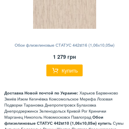
Обои флизелиновые СТАТУС 442st16 (1,06х10,05м)
1 279
грн
Купить
Доставка Новой почтой по Украине:
Харьков Барвенково
Змиёв Изюм Кегичёвка Комсомольское Мерефа Лозовая
Подворки Тарановка Днепропетровск Булаховка
Днепродзержинск Зеленодольск Кривой Рог Кринички
Марганец Никополь Новомосковск Павлоград
Обои
флизелиновые СТАТУС 442st10 (1,06х10,05м) купить
Сумы