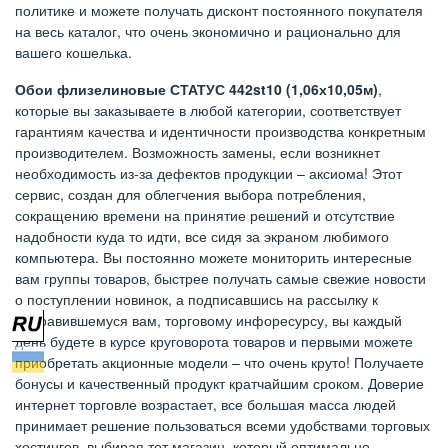
политике и можете получать дисконт постоянного покупателя
на весь каталог, что очень экономично и рационально для
вашего кошелька.
Обои флизелиновые СТАТУС 442st10 (1,06х10,05м)
,
которые вы заказываете в любой категории, соответствует
гарантиям качества и идентичности производства конкретным
производителем. Возможность замены, если возникнет
необходимость из-за дефектов продукции – аксиома! Этот
сервис, создан для облегчения выбора потребления,
сокращению времени на принятие решений и отсутствие
надобности куда то идти, все сидя за экраном любимого
компьютера. Вы постоянно можете мониторить интересные
вам группы товаров, быстрее получать самые свежие новости
о поступлении новинок, а подписавшись на рассылку к
понравившемуся вам, торговому инфоресурсу, вы каждый
день будете в курсе круговорота товаров и первыми можете
приобретать акционные модели – что очень круто! Получаете
бонусы и качественный продукт кратчайшим сроком. Доверие
интернет торговле возрастает, все большая масса людей
принимает решение пользоваться всеми удобствами торговых
хостингов, выбирая тот магазин, который оптимально