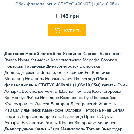
Обои флизелиновые СТАТУС 406st07 (1,06х10,05м)
1 145
грн
Купить
Доставка Новой почтой по Украине:
Харьков Барвенково
Змиёв Изюм Кегичёвка Комсомольское Мерефа Лозовая
Подворки Тарановка Днепропетровск Булаховка
Днепродзержинск Зеленодольск Кривой Рог Кринички
Марганец Никополь Новомосковск Павлоград
Обои
флизелиновые СТАТУС 406st01 (1,06х10,05м) купить
Сумы
Ахтырка Белополье Ромны Шостка Полтава Красногоровка
Кременчуг Лубны Николаев Вознесенск Луч Первомайск
Южноукраинск Одесса Белгород-Днестровский Жовтень
Измаил Ильичевск Каменское Орловка Петровка Киев Белая
Церковь Борисполь Бровары Вышгород Припять Сумы
Ахтырка Белополье Ромны Шостка Запорожье Бердянск
Днепрорудное Камыш-Заря Мелитополь Токмак Энергодар