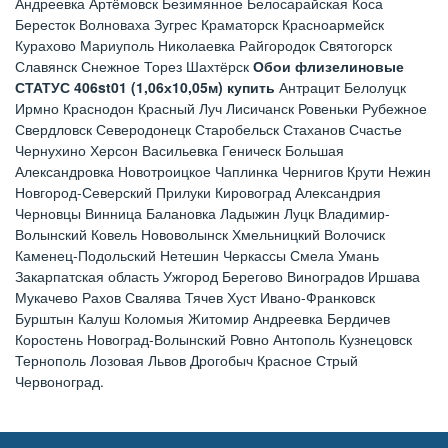
Андреевка Артёмовск Безимянное Белосарайская Коса
Бересток Волноваха Зугрес Краматорск Красноармейск
Курахово Мариуполь Николаевка Райгородок Святогорск
Славянск Снежное Торез Шахтёрск
Обои флизелиновые
СТАТУС 406st01 (1,06х10,05м) купить
Антрацит Белолуцк
Ирмно Краснодон Красный Луч Лисичанск Ровеньки Рубежное
Свердловск Северодонецк Старобельск Стаханов Счастье
Чернухино Херсон Васильевка Геническ Большая
Александровка Новотроицкое Чаплинка Чернигов Крути Нежин
Новгород-Северский Прилуки Кировоград Александрия
Черновцы Винница Балановка Ладыжин Луцк Владимир-
Волынский Ковель Нововолынск Хмельницкий Волочиск
Каменец-Подольский Нетешин Черкассы Смела Умань
Закарпатская область Ужгород Берегово Виноградов Иршава
Мукачево Рахов Свалява Тячев Хуст Ивано-Франковск
Бурштын Калуш Коломыя Житомир Андреевка Бердичев
Коростень Новоград-Волынский Ровно Антополь Кузнецовск
Тернополь Лозовая Львов Дрогобыч Красное Стрый
Червоноград.