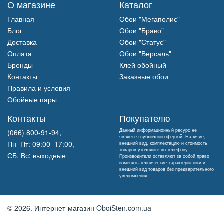
О магазине
Каталог
Главная
Обои "Мегаполис"
Блог
Обои "Браво"
Доставка
Обои "Статус"
Оплата
Обои "Версаль"
Бренды
Клей обойный
Контакты
Заказные обои
Правила и условия
Обойные пары
Контакты
Покупателю
Данный информационный ресурс не
(066) 800-91-94,
является публичной офертой. Наличие,
Пн–Пт: 09:00–17:00,
внешний вид, комплектацию и стоимость
товаров уточняйте по телефону.
СБ, Вс: выходные
Производители оставляют за собой право
изменять технические характеристики и
внешний вид товаров без предварительного
уведомления.
© 2026.
Интернет-магазин OboiSten.com.ua