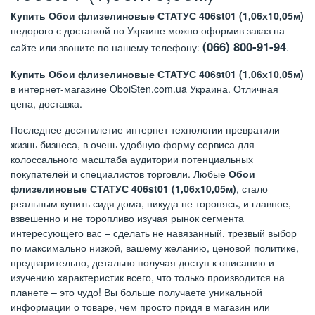
Купить Обои флизелиновые СТАТУС 406st01 (1,06х10,05м)
недорого с доставкой по Украине можно оформив заказ на
(066) 800-91-94
сайте или звоните по нашему телефону:
.
Купить Обои флизелиновые СТАТУС 406st01 (1,06х10,05м)
в интернет-магазине OboiSten.com.ua Украина. Отличная
цена, доставка.
Последнее десятилетие интернет технологии превратили
жизнь бизнеса, в очень удобную форму сервиса для
колоссального масштаба аудитории потенциальных
покупателей и специалистов торговли. Любые
Обои
флизелиновые СТАТУС 406st01 (1,06х10,05м)
, стало
реальным купить сидя дома, никуда не торопясь, и главное,
взвешенно и не торопливо изучая рынок сегмента
интересующего вас – сделать не навязанный, трезвый выбор
по максимально низкой, вашему желанию, ценовой политике,
предварительно, детально получая доступ к описанию и
изучению характеристик всего, что только производится на
планете – это чудо! Вы больше получаете уникальной
информации о товаре, чем просто придя в магазин или