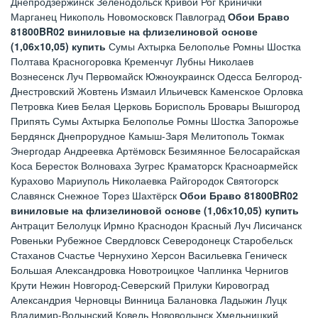
Днепродзержинск Зеленодольск Кривой Рог Кринички
Марганец Никополь Новомосковск Павлоград
Обои Браво
81800BR02 виниловые на флизелиновой основе
(1,06х10,05) купить
Сумы Ахтырка Белополье Ромны Шостка
Полтава Красногоровка Кременчуг Лубны Николаев
Вознесенск Луч Первомайск Южноукраинск Одесса Белгород-
Днестровский Жовтень Измаил Ильичевск Каменское Орловка
Петровка Киев Белая Церковь Борисполь Бровары Вышгород
Припять Сумы Ахтырка Белополье Ромны Шостка Запорожье
Бердянск Днепрорудное Камыш-Заря Мелитополь Токмак
Энергодар Андреевка Артёмовск Безимянное Белосарайская
Коса Бересток Волноваха Зугрес Краматорск Красноармейск
Курахово Мариуполь Николаевка Райгородок Святогорск
Славянск Снежное Торез Шахтёрск
Обои Браво 81800BR02
виниловые на флизелиновой основе (1,06х10,05) купить
Антрацит Белолуцк Ирмно Краснодон Красный Луч Лисичанск
Ровеньки Рубежное Свердловск Северодонецк Старобельск
Стаханов Счастье Чернухино Херсон Васильевка Геническ
Большая Александровка Новотроицкое Чаплинка Чернигов
Крути Нежин Новгород-Северский Прилуки Кировоград
Александрия Черновцы Винница Балановка Ладыжин Луцк
Владимир-Волынский Ковель Нововолынск Хмельницкий