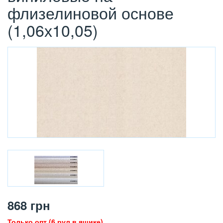
флизелиновой основе
(1,06х10,05)
868
грн
Только опт (6 рул в ящике)