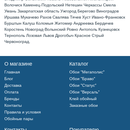
Волочиск Каменец-Подольский Нетешин Черкассы Смела
Умань Закарпатская область Ужгород Берегово Виноградов
Иршава Мукачево Рахов Свалява Тячев Хуст Ивано-Франковск
Бурштын Калуш Коломыя Житомир Андреевка Бердичев
Коростень Новоград-Волынский Ровно Антополь Кузнецовск
Тернополь Лозовая Львов Дрогобыч Красное Стрый
Червоноград.
О магазине
Каталог
Главная
Обои "Мегаполис"
Блог
Обои "Браво"
Доставка
Обои "Статус"
Оплата
Обои "Версаль"
Бренды
Клей обойный
Контакты
Заказные обои
Правила и условия
Обойные пары
Контакты
Покупателю