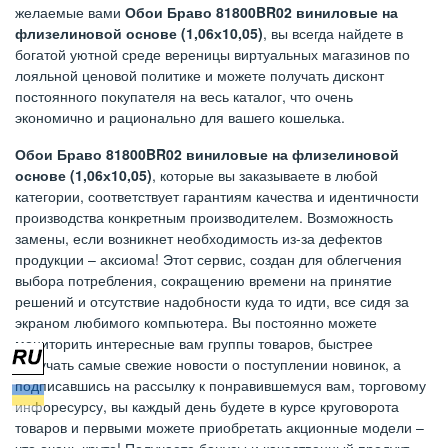
желаемые вами
Обои Браво 81800BR02 виниловые на
флизелиновой основе (1,06х10,05)
, вы всегда найдете в
богатой уютной среде вереницы виртуальных магазинов по
лояльной ценовой политике и можете получать дисконт
постоянного покупателя на весь каталог, что очень
экономично и рационально для вашего кошелька.
Обои Браво 81800BR02 виниловые на флизелиновой
основе (1,06х10,05)
, которые вы заказываете в любой
категории, соответствует гарантиям качества и идентичности
производства конкретным производителем. Возможность
замены, если возникнет необходимость из-за дефектов
продукции – аксиома! Этот сервис, создан для облегчения
выбора потребления, сокращению времени на принятие
решений и отсутствие надобности куда то идти, все сидя за
экраном любимого компьютера. Вы постоянно можете
мониторить интересные вам группы товаров, быстрее
получать самые свежие новости о поступлении новинок, а
подписавшись на рассылку к понравившемуся вам, торговому
инфоресурсу, вы каждый день будете в курсе круговорота
товаров и первыми можете приобретать акционные модели –