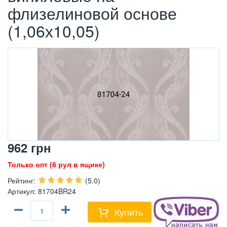
флизелиновой основе
(1,06х10,05)
962
грн
Только опт (6 рул в ящике)
Рейтинг
:
(5.0)
Артикул
:
81704BR24
−
+
Купить