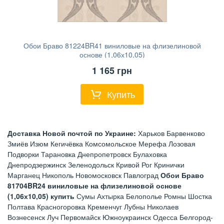
Обои Браво 81224BR41 виниловые на флизелиновой
основе (1,06х10,05)
1 165
грн
Купить
Доставка Новой почтой по Украине:
Харьков Барвенково
Змиёв Изюм Кегичёвка Комсомольское Мерефа Лозовая
Подворки Тарановка Днепропетровск Булаховка
Днепродзержинск Зеленодольск Кривой Рог Кринички
Марганец Никополь Новомосковск Павлоград
Обои Браво
81704BR24 виниловые на флизелиновой основе
(1,06х10,05) купить
Сумы Ахтырка Белополье Ромны Шостка
Полтава Красногоровка Кременчуг Лубны Николаев
Вознесенск Луч Первомайск Южноукраинск Одесса Белгород-