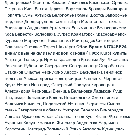
Днестровский Жовтень Измаил Ильичевск Каменское Орловка
Петровка Киев Белая Церковь Борисполь Бровары Вышгород
Припять Сумы Ахтырка Белополье Ромны Шостка Запорожье
Бердянск Днепрорудное Камыш-Заря Мелитополь Токмак
Энергодар Андреевка Артёмовск Безимянное Белосарайская
Коса Бересток Волноваха Зугрес Краматорск Красноармейск
Курахово Мариуполь Николаевка Райгородок Святогорск
Славянск Снежное Торез Шахтёрск
Обои Браво 81704BR24
виниловые на флизелиновой основе (1,06х10,05) купить
Антрацит Белолуцк Ирмно Краснодон Красный Луч Лисичанск
Ровеньки Рубежное Свердловск Северодонецк Старобельск
Стаханов Счастье Чернухино Херсон Васильевка Геническ
Большая Александровка Новотроицкое Чаплинка Чернигов
Крути Нежин Новгород-Северский Прилуки Кировоград
Александрия Черновцы Винница Балановка Ладыжин Луцк
Владимир-Волынский Ковель Нововолынск Хмельницкий
Волочиск Каменец-Подольский Нетешин Черкассы Смела
Умань Закарпатская область Ужгород Берегово Виноградов
Иршава Мукачево Рахов Свалява Тячев Хуст Ивано-Франковск
Бурштын Калуш Коломыя Житомир Андреевка Бердичев
Коростень Новоград-Волынский Ровно Антополь Кузнецовск