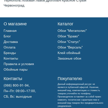
Тернополь Лозовая Львов Дрогобыч Красное Стрый
Червоноград.
О магазине
Каталог
Главная
Обои "Мегаполис"
Блог
Обои "Браво"
Доставка
Обои "Статус"
Оплата
Обои "Версаль"
Бренды
Клей обойный
Контакты
Заказные обои
Правила и условия
Обойные пары
Контакты
Покупателю
Данный информационный ресурс не
(066) 800-91-94,
является публичной офертой. Наличие,
Пн–Пт: 09:00–17:00,
внешний вид, комплектацию и стоимость
товаров уточняйте по телефону.
СБ, Вс: выходные
Производители оставляют за собой право
изменять технические характеристики и
внешний вид товаров без предварительного
уведомления.