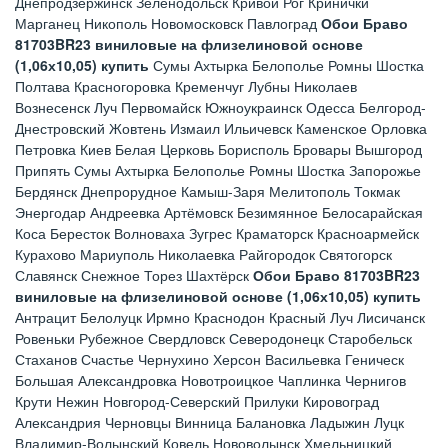
Днепродзержинск Зеленодольск Кривой Рог Кринички
Марганец Никополь Новомосковск Павлоград
Обои Браво
81703BR23 виниловые на флизелиновой основе
(1,06х10,05) купить
Сумы Ахтырка Белополье Ромны Шостка
Полтава Красногоровка Кременчуг Лубны Николаев
Вознесенск Луч Первомайск Южноукраинск Одесса Белгород-
Днестровский Жовтень Измаил Ильичевск Каменское Орловка
Петровка Киев Белая Церковь Борисполь Бровары Вышгород
Припять Сумы Ахтырка Белополье Ромны Шостка Запорожье
Бердянск Днепрорудное Камыш-Заря Мелитополь Токмак
Энергодар Андреевка Артёмовск Безимянное Белосарайская
Коса Бересток Волноваха Зугрес Краматорск Красноармейск
Курахово Мариуполь Николаевка Райгородок Святогорск
Славянск Снежное Торез Шахтёрск
Обои Браво 81703BR23
виниловые на флизелиновой основе (1,06х10,05) купить
Антрацит Белолуцк Ирмно Краснодон Красный Луч Лисичанск
Ровеньки Рубежное Свердловск Северодонецк Старобельск
Стаханов Счастье Чернухино Херсон Васильевка Геническ
Большая Александровка Новотроицкое Чаплинка Чернигов
Крути Нежин Новгород-Северский Прилуки Кировоград
Александрия Черновцы Винница Балановка Ладыжин Луцк
Владимир-Волынский Ковель Нововолынск Хмельницкий