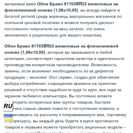
желаемые вами
Обои Браво 81703BR23 виниловые на
флизелиновой основе (1,06х10,05)
, вы всегда найдете в
богатой уютной среде вереницы виртуальных магазинов по
лояльной ценовой политике и можете получать дисконт
постоянного покупателя на весь каталог, что очень
экономично и рационально для вашего кошелька.
Обои Браво 81703BR23 виниловые на флизелиновой
основе (1,06х10,05)
, которые вы заказываете в любой
категории, соответствует гарантиям качества и идентичности
производства конкретным производителем. Возможность
замены, если возникнет необходимость из-за дефектов
продукции – аксиома! Этот сервис, создан для облегчения
выбора потребления, сокращению времени на принятие
решений и отсутствие надобности куда то идти, все сидя за
экраном любимого компьютера. Вы постоянно можете
мониторить интересные вам группы товаров, быстрее
получать самые свежие новости о поступлении новинок, а
подписавшись на рассылку к понравившемуся вам, торговому
инфоресурсу, вы каждый день будете в курсе круговорота
товаров и первыми можете приобретать акционные модели –