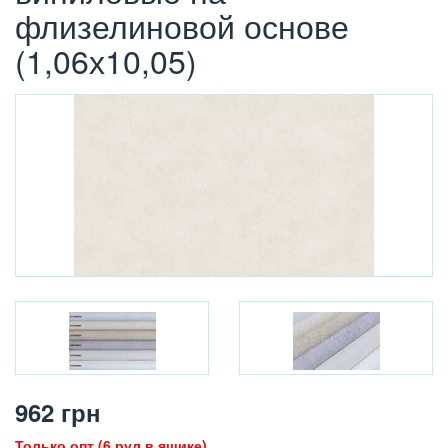
флизелиновой основе
(1,06х10,05)
962
грн
Только опт (6 рул в ящике)