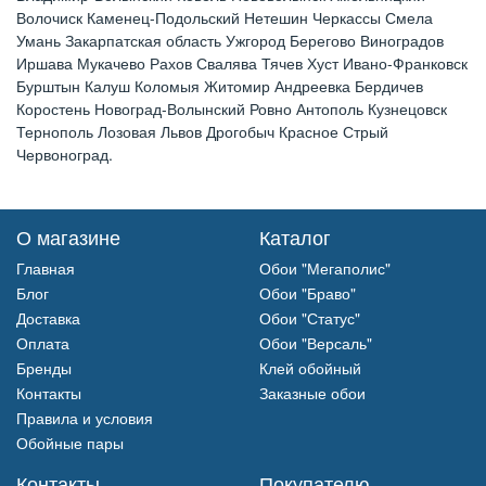
Волочиск Каменец-Подольский Нетешин Черкассы Смела
Умань Закарпатская область Ужгород Берегово Виноградов
Иршава Мукачево Рахов Свалява Тячев Хуст Ивано-Франковск
Бурштын Калуш Коломыя Житомир Андреевка Бердичев
Коростень Новоград-Волынский Ровно Антополь Кузнецовск
Тернополь Лозовая Львов Дрогобыч Красное Стрый
Червоноград.
О магазине
Каталог
Главная
Обои "Мегаполис"
Блог
Обои "Браво"
Доставка
Обои "Статус"
Оплата
Обои "Версаль"
Бренды
Клей обойный
Контакты
Заказные обои
Правила и условия
Обойные пары
Контакты
Покупателю