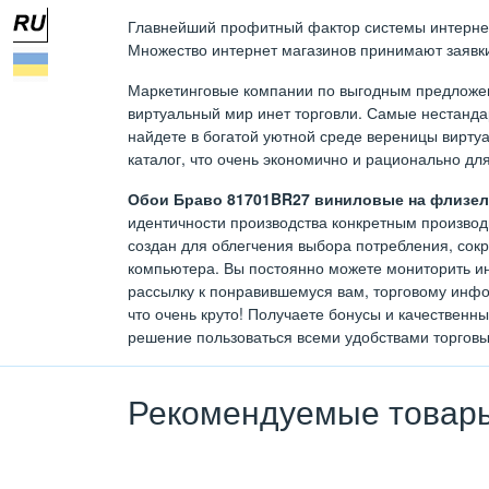
Главнейший профитный фактор системы интернет т
Множество интернет магазинов принимают заявки 
Маркетинговые компании по выгодным предложен
виртуальный мир инет торговли. Самые нестан
найдете в богатой уютной среде вереницы виртуа
каталог, что очень экономично и рационально дл
Обои Браво 81701BR27 виниловые на флизели
идентичности производства конкретным производи
создан для облегчения выбора потребления, сок
компьютера. Вы постоянно можете мониторить ин
рассылку к понравившемуся вам, торговому инфо
что очень круто! Получаете бонусы и качественн
решение пользоваться всеми удобствами торговы
Рекомендуемые товар