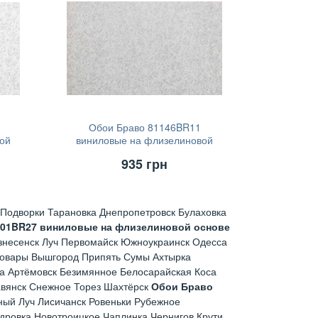
Обои Браво 81146BR11
ой
виниловые на флизелиновой
основе (1,06х10,05)
935
грн
Подворки Тарановка Днепропетровск Булаховка
701BR27 виниловые на флизелиновой основе
знесенск Луч Первомайск Южноукраинск Одесса
ровары Вышгород Припять Сумы Ахтырка
а Артёмовск Безимянное Белосарайская Коса
авянск Снежное Торез Шахтёрск
Обои Браво
ый Луч Лисичанск Ровеньки Рубежное
дровка Новотроицкое Чаплинка Чернигов Крути