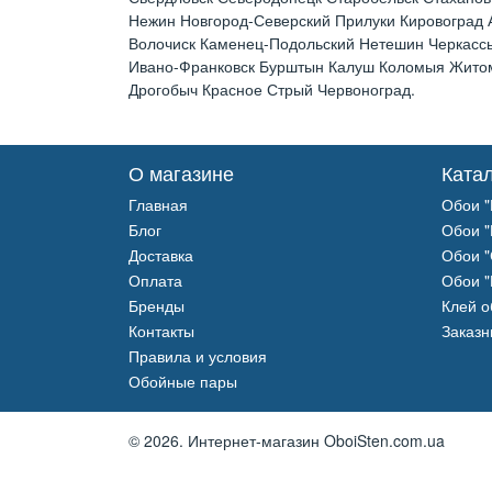
Нежин Новгород-Северский Прилуки Кировоград
Волочиск Каменец-Подольский Нетешин Черкассы
Ивано-Франковск Бурштын Калуш Коломыя Житоми
Дрогобыч Красное Стрый Червоноград.
О магазине
Ката
Главная
Обои "
Блог
Обои "
Доставка
Обои "
Оплата
Обои "
Бренды
Клей 
Контакты
Заказн
Правила и условия
Обойные пары
© 2026.
Интернет-магазин OboiSten.com.ua