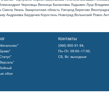
 Александрия Черновцы Винница Балановка Ладыжин Луцк Владим
 Смела Умань Закарпатская область Ужгород Берегово Виноградов
р Андреевка Бердичев Коростень Новоград-Волынский Ровно Анто
лог
Контакты
Мегаполис"
(066) 800-91-94,
Браво"
Пн–Пт: 09:00–17:00,
Статус"
СБ, Вс: выходные
Версаль"
обойный
ые обои