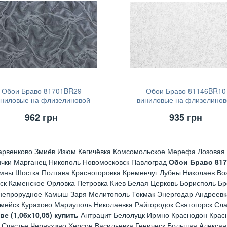
Обои Браво 81701BR29
Обои Браво 81146BR10
иниловые на флизелиновой
виниловые на флизелинов
основе (1,06х10,05)
основе (1,06х10,05)
962
грн
935
грн
арвенково Змиёв Изюм Кегичёвка Комсомольское Мерефа Лозовая 
ички Марганец Никополь Новомосковск Павлоград
Обои Браво 81
мны Шостка Полтава Красногоровка Кременчуг Лубны Николаев Во
ск Каменское Орловка Петровка Киев Белая Церковь Борисполь Б
непрорудное Камыш-Заря Мелитополь Токмак Энергодар Андреевк
рмейск Курахово Мариуполь Николаевка Райгородок Святогорск Сл
 (1,06х10,05) купить
Антрацит Белолуцк Ирмно Краснодон Красн
 Счастье Чернухино Херсон Васильевка Геническ Большая Алексан