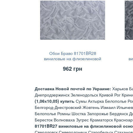
Обои Браво 81701BR28
виниловые на флизелиновой
в
основе (1,06х10,05)
962
грн
Доставка Новой почтой по Украине:
Харьков Б
Днепродзержинск Зеленодольск Кривой Рог Крин
(1,06х10,05) купить
Сумы Ахтырка Белополье Ро
Белгород-Днестровский Жовтень Измаил Ильичев
Белополье Ромны Шостка Запорожье Бердянск Д
Бересток Волноваха Зугрес Краматорск Красноа
81701BR27 виниловые на флизелиновой основе
Свердловск Северодонецк Старобельск Стаханов