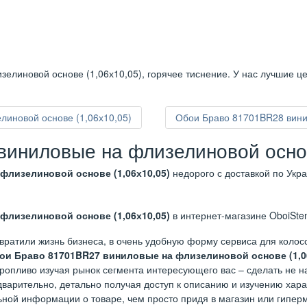
елиновой основе (1,06х10,05), горячее тиснение. У нас лучшие ц
иновой основе (1,06х10,05)
Обои Браво 81701BR28 вини
иниловые на флизелиновой основ
флизелиновой основе (1,06х10,05)
недорого с доставкой по Укр
флизелиновой основе (1,06х10,05)
в интернет-магазине OboiSten
вратили жизнь бизнеса, в очень удобную форму сервиса для коло
ои Браво 81701BR27 виниловые на флизелиновой основе (1,0
торопливо изучая рынок сегмента интересующего вас – сделать не 
варительно, детально получая доступ к описанию и изучению харак
ьной информации о товаре, чем просто придя в магазин или гиперм