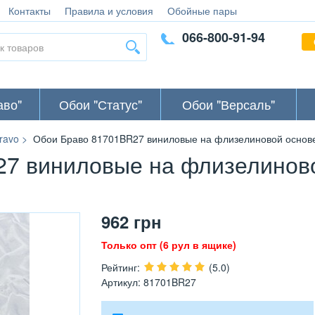
Контакты
Правила и условия
Обойные пары
066-800-91-94
аво"
Обои "Статус"
Обои "Версаль"
ravo
Обои Браво 81701BR27 виниловые на флизелиновой основе 
7 виниловые на флизелинов
962
грн
Только опт (6 рул в ящике)
Рейтинг
:
(5.0)
Артикул
:
81701BR27