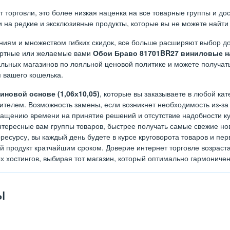
орговли, это более низкая наценка на все товарные группы и дост
на редкие и эксклюзивные продукты, которые вы не можете найти 
иям и множеством гибких скидок, все больше расширяют выбор до
дартные или желаемые вами
Обои Браво 81701BR27 виниловые на
льных магазинов по лояльной ценовой политике и можете получать
я вашего кошелька.
новой основе (1,06х10,05)
, которые вы заказываете в любой кат
телем. Возможность замены, если возникнет необходимость из-за 
ращению времени на принятие решений и отсутствие надобности куд
тересные вам группы товаров, быстрее получать самые свежие нов
ресурсу, вы каждый день будете в курсе круговорота товаров и п
ый продукт кратчайшим сроком. Доверие интернет торговле возрас
х хостингов, выбирая тот магазин, который оптимально гармониче
ы