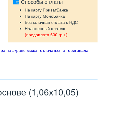
Способы оплаты
На карту ПриватБанка
На карту МоноБанка
Безналичная оплата с НДС
Наложенный платеж
(предоплата 600 грн.)
ра на экране может отличаться от оригинала.
нове (1,06х10,05)