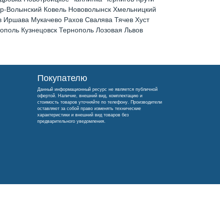
ир-Волынский Ковель Нововолынск Хмельницкий
 Иршава Мукачево Рахов Свалява Тячев Хуст
поль Кузнецовск Тернополь Лозовая Львов
Покупателю
Данный информационный ресурс не является публичной
офертой. Наличие, внешний вид, комплектацию и
стоимость товаров уточняйте по телефону. Производители
оставляют за собой право изменять технические
характеристики и внешний вид товаров без
предварительного уведомления.