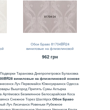
Обои Браво 81704BR24
ой
виниловые на флизелиновой
основе (1,06х10,05)
962
грн
Подворки Тарановка Днепропетровск Булаховка
700BR28 виниловые на флизелиновой основе
знесенск Луч Первомайск Южноукраинск Одесса
ровары Вышгород Припять Сумы Ахтырка
а Артёмовск Безимянное Белосарайская Коса
авянск Снежное Торез Шахтёрск
Обои Браво
ый Луч Лисичанск Ровеньки Рубежное
дровка Новотроицкое Чаплинка Чернигов Крути