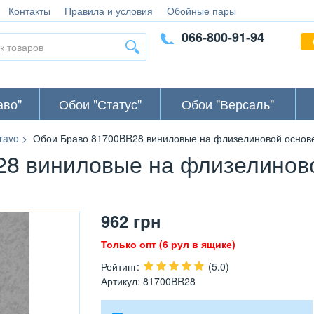
Контакты
Правила и условия
Обойные пары
066-800-91-94
аво"
Обои "Статус"
Обои "Версаль"
ravo
Обои Браво 81700BR28 виниловые на флизелиновой основе 
8 виниловые на флизелинов
962
грн
Только опт (6 рул в ящике)
Рейтинг
:
(5.0)
Артикул
:
81700BR28