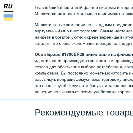
Главнейший профитный фактор системы интернет т
Множество интернет магазинов принимают заявки 
Маркетинговые компании по выгодным предложен
виртуальный мир инет торговли. Самые нестан
найдете в богатой уютной среде вереницы виртуа
каталог, что очень экономично и рационально дл
Обои Браво 81700BR28 виниловые на флизели
идентичности производства конкретным производи
создан для облегчения выбора потребления, сок
компьютера. Вы постоянно можете мониторить ин
рассылку к понравившемуся вам, торговому инфо
что очень круто! Получаете бонусы и качественн
решение пользоваться всеми удобствами торговы
Рекомендуемые товар