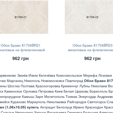
Обои Браво 81704BR21
Обои Браво 81704BR23
иниловые на флизелиновой
виниловые на флизелинов
основе (1,06х10,05)
основе (1,06х10,05)
962
грн
962
грн
арвенково Змиёв Изюм Кегичёвка Комсомольское Мерефа Лозовая 
ички Марганец Никополь Новомосковск Павлоград
Обои Браво 81
мны Шостка Полтава Красногоровка Кременчуг Лубны Николаев Во
ск Каменское Орловка Петровка Киев Белая Церковь Борисполь Б
непрорудное Камыш-Заря Мелитополь Токмак Энергодар Андреевк
рмейск Курахово Мариуполь Николаевка Райгородок Святогорск Сл
 (1,06х10,05) купить
Антрацит Белолуцк Ирмно Краснодон Красн
 Счастье Чернухино Херсон Васильевка Геническ Большая Алексан