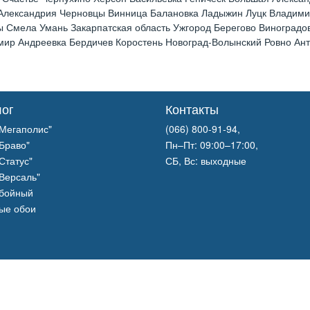
 Александрия Черновцы Винница Балановка Ладыжин Луцк Владим
 Смела Умань Закарпатская область Ужгород Берегово Виноградов
р Андреевка Бердичев Коростень Новоград-Волынский Ровно Анто
лог
Контакты
Мегаполис"
(066) 800-91-94,
Браво"
Пн–Пт: 09:00–17:00,
Статус"
СБ, Вс: выходные
Версаль"
обойный
ые обои