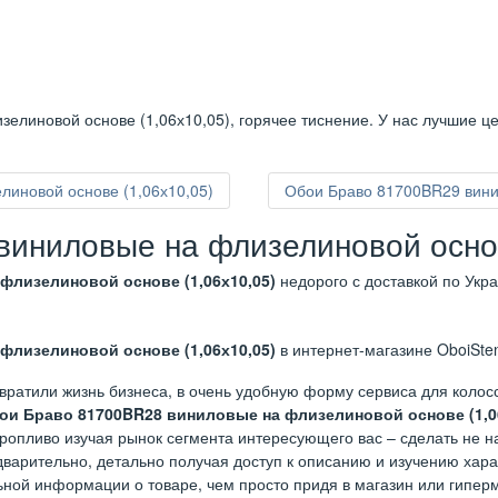
елиновой основе (1,06х10,05), горячее тиснение. У нас лучшие ц
иновой основе (1,06х10,05)
Обои Браво 81700BR29 вини
иниловые на флизелиновой основ
флизелиновой основе (1,06х10,05)
недорого с доставкой по Укр
флизелиновой основе (1,06х10,05)
в интернет-магазине OboiSten
вратили жизнь бизнеса, в очень удобную форму сервиса для коло
ои Браво 81700BR28 виниловые на флизелиновой основе (1,0
торопливо изучая рынок сегмента интересующего вас – сделать не 
варительно, детально получая доступ к описанию и изучению харак
ьной информации о товаре, чем просто придя в магазин или гиперм