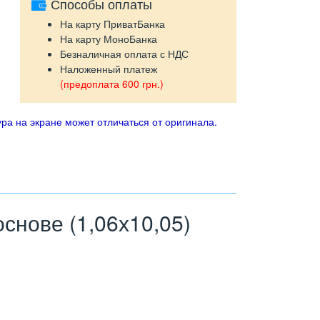
Способы оплаты
На карту ПриватБанка
На карту МоноБанка
Безналичная оплата с НДС
Наложенный платеж
(предоплата 600 грн.)
ра на экране может отличаться от оригинала.
нове (1,06х10,05)