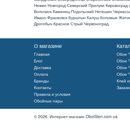
Нежин Новгород-Северский Прилуки Кировоград
Волочиск Каменец-Подольский Нетешин Черкассы
Ивано-Франковск Бурштын Калуш Коломыя Житоми
Дрогобыч Красное Стрый Червоноград.
О магазине
Ката
Главная
Обои "
Блог
Обои "
Доставка
Обои "
Оплата
Обои "
Бренды
Клей 
Контакты
Заказн
Правила и условия
Обойные пары
© 2026.
Интернет-магазин OboiSten.com.ua