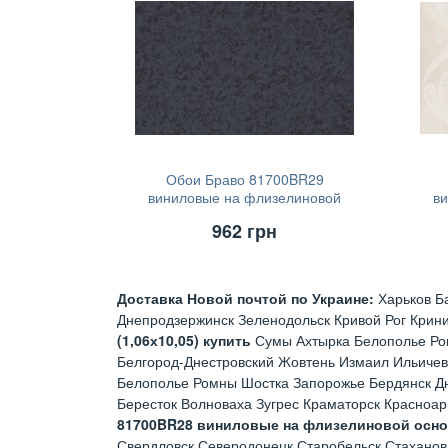
Обои Браво 81700BR29
виниловые на флизелиновой
в
основе (1,06х10,05)
962
грн
Доставка Новой почтой по Украине:
Харьков Б
Днепродзержинск Зеленодольск Кривой Рог Крин
(1,06х10,05) купить
Сумы Ахтырка Белополье Ро
Белгород-Днестровский Жовтень Измаил Ильичев
Белополье Ромны Шостка Запорожье Бердянск Д
Бересток Волноваха Зугрес Краматорск Красноа
81700BR28 виниловые на флизелиновой основе
Свердловск Северодонецк Старобельск Стаханов