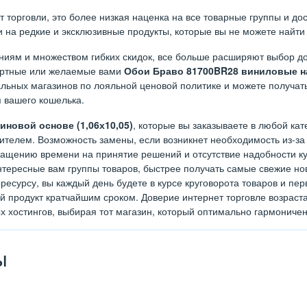
орговли, это более низкая наценка на все товарные группы и дост
на редкие и эксклюзивные продукты, которые вы не можете найти 
иям и множеством гибких скидок, все больше расширяют выбор до
дартные или желаемые вами
Обои Браво 81700BR28 виниловые на
льных магазинов по лояльной ценовой политике и можете получать
я вашего кошелька.
новой основе (1,06х10,05)
, которые вы заказываете в любой кат
телем. Возможность замены, если возникнет необходимость из-за 
ращению времени на принятие решений и отсутствие надобности куд
тересные вам группы товаров, быстрее получать самые свежие нов
ресурсу, вы каждый день будете в курсе круговорота товаров и п
ый продукт кратчайшим сроком. Доверие интернет торговле возрас
х хостингов, выбирая тот магазин, который оптимально гармониче
ы