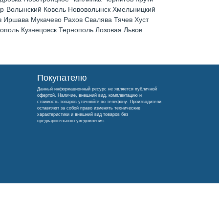
ир-Волынский Ковель Нововолынск Хмельницкий
 Иршава Мукачево Рахов Свалява Тячев Хуст
поль Кузнецовск Тернополь Лозовая Львов
Покупателю
Данный информационный ресурс не является публичной
офертой. Наличие, внешний вид, комплектацию и
стоимость товаров уточняйте по телефону. Производители
оставляют за собой право изменять технические
характеристики и внешний вид товаров без
предварительного уведомления.