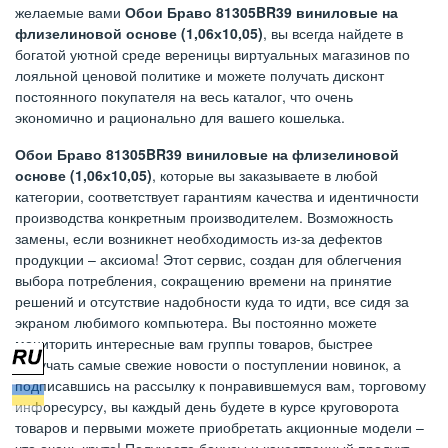
желаемые вами
Обои Браво 81305BR39 виниловые на
флизелиновой основе (1,06х10,05)
, вы всегда найдете в
богатой уютной среде вереницы виртуальных магазинов по
лояльной ценовой политике и можете получать дисконт
постоянного покупателя на весь каталог, что очень
экономично и рационально для вашего кошелька.
Обои Браво 81305BR39 виниловые на флизелиновой
основе (1,06х10,05)
, которые вы заказываете в любой
категории, соответствует гарантиям качества и идентичности
производства конкретным производителем. Возможность
замены, если возникнет необходимость из-за дефектов
продукции – аксиома! Этот сервис, создан для облегчения
выбора потребления, сокращению времени на принятие
решений и отсутствие надобности куда то идти, все сидя за
экраном любимого компьютера. Вы постоянно можете
мониторить интересные вам группы товаров, быстрее
получать самые свежие новости о поступлении новинок, а
подписавшись на рассылку к понравившемуся вам, торговому
инфоресурсу, вы каждый день будете в курсе круговорота
товаров и первыми можете приобретать акционные модели –