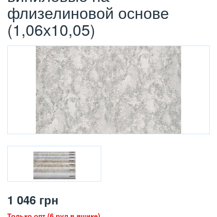
флизелиновой основе
(1,06х10,05)
1 046
грн
Только опт (6 рул в ящике)