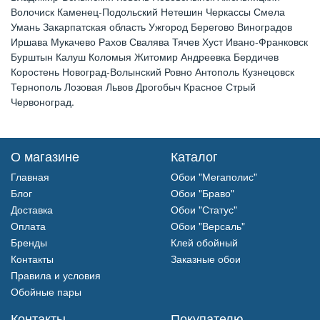
Волочиск Каменец-Подольский Нетешин Черкассы Смела
Умань Закарпатская область Ужгород Берегово Виноградов
Иршава Мукачево Рахов Свалява Тячев Хуст Ивано-Франковск
Бурштын Калуш Коломыя Житомир Андреевка Бердичев
Коростень Новоград-Волынский Ровно Антополь Кузнецовск
Тернополь Лозовая Львов Дрогобыч Красное Стрый
Червоноград.
О магазине
Каталог
Главная
Обои "Мегаполис"
Блог
Обои "Браво"
Доставка
Обои "Статус"
Оплата
Обои "Версаль"
Бренды
Клей обойный
Контакты
Заказные обои
Правила и условия
Обойные пары
Контакты
Покупателю