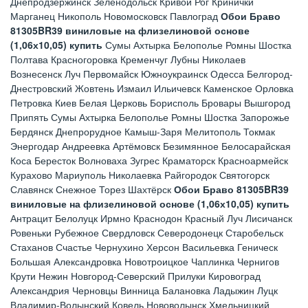
Днепродзержинск Зеленодольск Кривой Рог Кринички
Марганец Никополь Новомосковск Павлоград
Обои Браво
81305BR39 виниловые на флизелиновой основе
(1,06х10,05) купить
Сумы Ахтырка Белополье Ромны Шостка
Полтава Красногоровка Кременчуг Лубны Николаев
Вознесенск Луч Первомайск Южноукраинск Одесса Белгород-
Днестровский Жовтень Измаил Ильичевск Каменское Орловка
Петровка Киев Белая Церковь Борисполь Бровары Вышгород
Припять Сумы Ахтырка Белополье Ромны Шостка Запорожье
Бердянск Днепрорудное Камыш-Заря Мелитополь Токмак
Энергодар Андреевка Артёмовск Безимянное Белосарайская
Коса Бересток Волноваха Зугрес Краматорск Красноармейск
Курахово Мариуполь Николаевка Райгородок Святогорск
Славянск Снежное Торез Шахтёрск
Обои Браво 81305BR39
виниловые на флизелиновой основе (1,06х10,05) купить
Антрацит Белолуцк Ирмно Краснодон Красный Луч Лисичанск
Ровеньки Рубежное Свердловск Северодонецк Старобельск
Стаханов Счастье Чернухино Херсон Васильевка Геническ
Большая Александровка Новотроицкое Чаплинка Чернигов
Крути Нежин Новгород-Северский Прилуки Кировоград
Александрия Черновцы Винница Балановка Ладыжин Луцк
Владимир-Волынский Ковель Нововолынск Хмельницкий