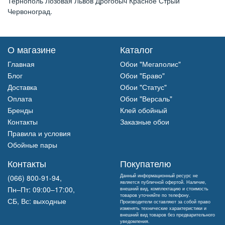
Тернополь Лозовая Львов Дрогобыч Красное Стрый
Червоноград.
О магазине
Каталог
Главная
Обои "Мегаполис"
Блог
Обои "Браво"
Доставка
Обои "Статус"
Оплата
Обои "Версаль"
Бренды
Клей обойный
Контакты
Заказные обои
Правила и условия
Обойные пары
Контакты
Покупателю
Данный информационный ресурс не
(066) 800-91-94,
является публичной офертой. Наличие,
Пн–Пт: 09:00–17:00,
внешний вид, комплектацию и стоимость
товаров уточняйте по телефону.
СБ, Вс: выходные
Производители оставляют за собой право
изменять технические характеристики и
внешний вид товаров без предварительного
уведомления.