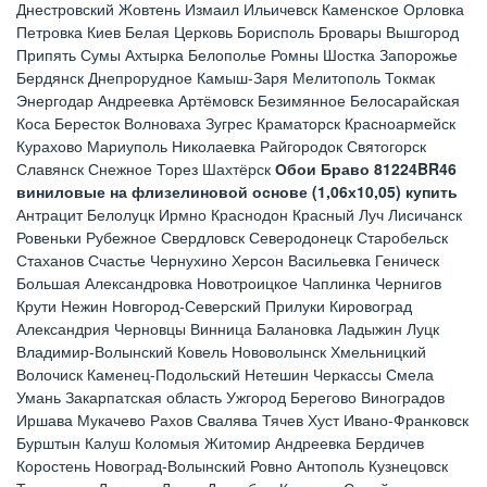
Днестровский Жовтень Измаил Ильичевск Каменское Орловка
Петровка Киев Белая Церковь Борисполь Бровары Вышгород
Припять Сумы Ахтырка Белополье Ромны Шостка Запорожье
Бердянск Днепрорудное Камыш-Заря Мелитополь Токмак
Энергодар Андреевка Артёмовск Безимянное Белосарайская
Коса Бересток Волноваха Зугрес Краматорск Красноармейск
Курахово Мариуполь Николаевка Райгородок Святогорск
Славянск Снежное Торез Шахтёрск
Обои Браво 81224BR46
виниловые на флизелиновой основе (1,06х10,05) купить
Антрацит Белолуцк Ирмно Краснодон Красный Луч Лисичанск
Ровеньки Рубежное Свердловск Северодонецк Старобельск
Стаханов Счастье Чернухино Херсон Васильевка Геническ
Большая Александровка Новотроицкое Чаплинка Чернигов
Крути Нежин Новгород-Северский Прилуки Кировоград
Александрия Черновцы Винница Балановка Ладыжин Луцк
Владимир-Волынский Ковель Нововолынск Хмельницкий
Волочиск Каменец-Подольский Нетешин Черкассы Смела
Умань Закарпатская область Ужгород Берегово Виноградов
Иршава Мукачево Рахов Свалява Тячев Хуст Ивано-Франковск
Бурштын Калуш Коломыя Житомир Андреевка Бердичев
Коростень Новоград-Волынский Ровно Антополь Кузнецовск