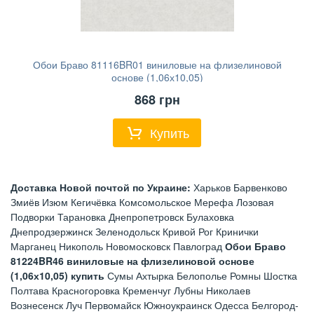
Обои Браво 81116BR01 виниловые на флизелиновой
основе (1,06х10,05)
868
грн
Купить
Доставка Новой почтой по Украине:
Харьков Барвенково
Змиёв Изюм Кегичёвка Комсомольское Мерефа Лозовая
Подворки Тарановка Днепропетровск Булаховка
Днепродзержинск Зеленодольск Кривой Рог Кринички
Марганец Никополь Новомосковск Павлоград
Обои Браво
81224BR46 виниловые на флизелиновой основе
(1,06х10,05) купить
Сумы Ахтырка Белополье Ромны Шостка
Полтава Красногоровка Кременчуг Лубны Николаев
Вознесенск Луч Первомайск Южноукраинск Одесса Белгород-