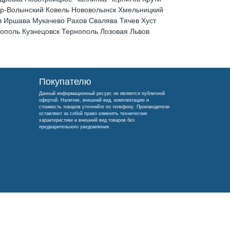
ир-Волынский Ковель Нововолынск Хмельницкий
 Иршава Мукачево Рахов Свалява Тячев Хуст
поль Кузнецовск Тернополь Лозовая Львов
Покупателю
Данный информационный ресурс не является публичной
офертой. Наличие, внешний вид, комплектацию и
стоимость товаров уточняйте по телефону. Производители
оставляют за собой право изменять технические
характеристики и внешний вид товаров без
предварительного уведомления.