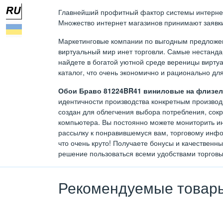
Главнейший профитный фактор системы интернет т
Множество интернет магазинов принимают заявки 
Маркетинговые компании по выгодным предложен
виртуальный мир инет торговли. Самые нестан
найдете в богатой уютной среде вереницы виртуа
каталог, что очень экономично и рационально дл
Обои Браво 81224BR41 виниловые на флизели
идентичности производства конкретным производи
создан для облегчения выбора потребления, сок
компьютера. Вы постоянно можете мониторить ин
рассылку к понравившемуся вам, торговому инфо
что очень круто! Получаете бонусы и качественн
решение пользоваться всеми удобствами торговы
Рекомендуемые товар