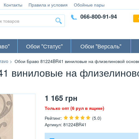
Контакты
Правила и условия
Обойные пары
066-800-91-94
аво"
Обои "Статус"
Обои "Версаль"
ravo
Обои Браво 81224BR41 виниловые на флизелиновой основе 
1 виниловые на флизелинов
1 165
грн
Только опт (6 рул в ящике)
Рейтинг
:
(5.0)
Артикул
:
81224BR41