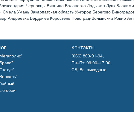
 Александрия Черновцы Винница Балановка Ладыжин Луцк Владим
 Смела Умань Закарпатская область Ужгород Берегово Виноградов
р Андреевка Бердичев Коростень Новоград-Волынский Ровно Анто
лог
Контакты
Мегаполис"
(066) 800-91-94,
Браво"
Пн–Пт: 09:00–17:00,
Статус"
СБ, Вс: выходные
Версаль"
обойный
ые обои