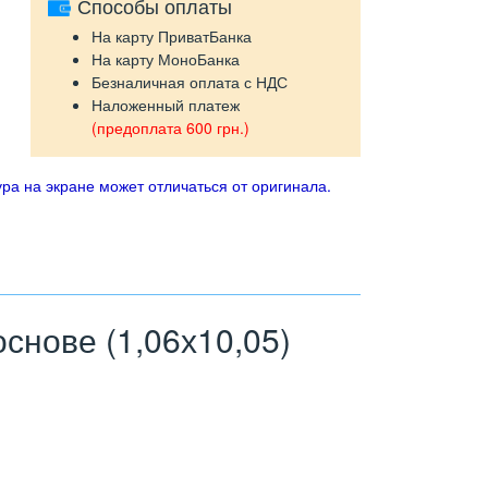
Способы оплаты
На карту ПриватБанка
На карту МоноБанка
Безналичная оплата с НДС
Наложенный платеж
(предоплата 600 грн.)
ра на экране может отличаться от оригинала.
нове (1,06х10,05)