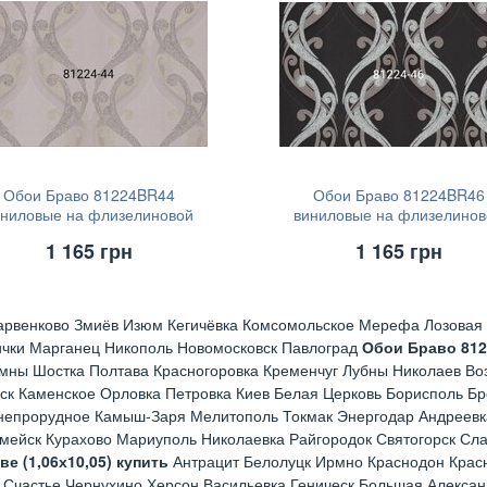
Обои Браво 81224BR44
Обои Браво 81224BR46
иниловые на флизелиновой
виниловые на флизелинов
основе (1,06х10,05)
основе (1,06х10,05)
1 165
грн
1 165
грн
арвенково Змиёв Изюм Кегичёвка Комсомольское Мерефа Лозовая 
ички Марганец Никополь Новомосковск Павлоград
Обои Браво 81
мны Шостка Полтава Красногоровка Кременчуг Лубны Николаев Во
ск Каменское Орловка Петровка Киев Белая Церковь Борисполь Б
непрорудное Камыш-Заря Мелитополь Токмак Энергодар Андреевк
рмейск Курахово Мариуполь Николаевка Райгородок Святогорск Сл
 (1,06х10,05) купить
Антрацит Белолуцк Ирмно Краснодон Красн
 Счастье Чернухино Херсон Васильевка Геническ Большая Алексан