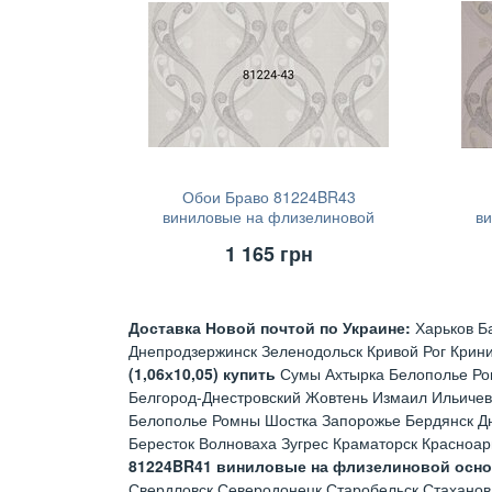
Обои Браво 81224BR43
виниловые на флизелиновой
в
основе (1,06х10,05)
1 165
грн
Доставка Новой почтой по Украине:
Харьков Б
Днепродзержинск Зеленодольск Кривой Рог Крин
(1,06х10,05) купить
Сумы Ахтырка Белополье Ро
Белгород-Днестровский Жовтень Измаил Ильичев
Белополье Ромны Шостка Запорожье Бердянск Д
Бересток Волноваха Зугрес Краматорск Красноа
81224BR41 виниловые на флизелиновой основе
Свердловск Северодонецк Старобельск Стаханов