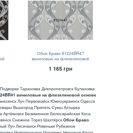
Обои Браво 81224BR47
ой
виниловые на флизелиновой
основе (1,06х10,05)
1 165
грн
Подворки Тарановка Днепропетровск Булаховка
224BR41 виниловые на флизелиновой основе
знесенск Луч Первомайск Южноукраинск Одесса
ровары Вышгород Припять Сумы Ахтырка
а Артёмовск Безимянное Белосарайская Коса
авянск Снежное Торез Шахтёрск
Обои Браво
ый Луч Лисичанск Ровеньки Рубежное
дровка Новотроицкое Чаплинка Чернигов Крути