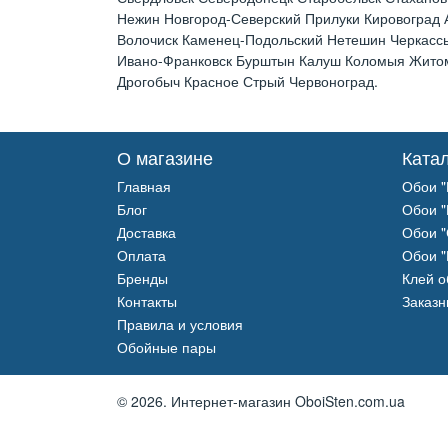
Нежин Новгород-Северский Прилуки Кировоград
Волочиск Каменец-Подольский Нетешин Черкассы
Ивано-Франковск Бурштын Калуш Коломыя Житоми
Дрогобыч Красное Стрый Червоноград.
О магазине
Ката
Главная
Обои "
Блог
Обои "
Доставка
Обои "
Оплата
Обои "
Бренды
Клей 
Контакты
Заказн
Правила и условия
Обойные пары
© 2026.
Интернет-магазин OboiSten.com.ua