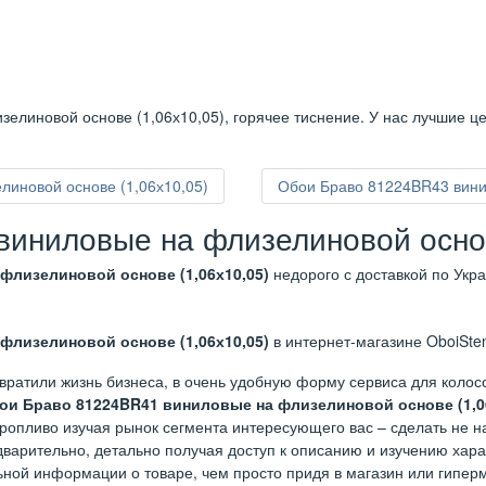
елиновой основе (1,06х10,05), горячее тиснение. У нас лучшие ц
иновой основе (1,06х10,05)
Обои Браво 81224BR43 вини
иниловые на флизелиновой основ
флизелиновой основе (1,06х10,05)
недорого с доставкой по Укр
флизелиновой основе (1,06х10,05)
в интернет-магазине OboiSten
вратили жизнь бизнеса, в очень удобную форму сервиса для коло
ои Браво 81224BR41 виниловые на флизелиновой основе (1,0
торопливо изучая рынок сегмента интересующего вас – сделать не 
варительно, детально получая доступ к описанию и изучению харак
ьной информации о товаре, чем просто придя в магазин или гиперм