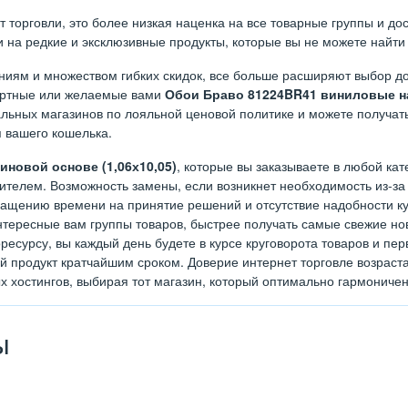
орговли, это более низкая наценка на все товарные группы и дост
на редкие и эксклюзивные продукты, которые вы не можете найти 
иям и множеством гибких скидок, все больше расширяют выбор до
дартные или желаемые вами
Обои Браво 81224BR41 виниловые на
льных магазинов по лояльной ценовой политике и можете получать
я вашего кошелька.
новой основе (1,06х10,05)
, которые вы заказываете в любой кат
телем. Возможность замены, если возникнет необходимость из-за 
ращению времени на принятие решений и отсутствие надобности куд
тересные вам группы товаров, быстрее получать самые свежие нов
ресурсу, вы каждый день будете в курсе круговорота товаров и п
ый продукт кратчайшим сроком. Доверие интернет торговле возрас
х хостингов, выбирая тот магазин, который оптимально гармониче
ы