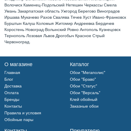
Волочиск Каменец-Подольский Нетешин Черкассы Смела
Умань Закарпатская область Ужгород Берегово Виноградов
Иршава Мукачево Рахов Свалява Тячев Хуст Ивано-Франковск
Бурштын Калуш Коломыя Житомир Андреевка Бердичев
Коростень Новоград-Волынский Ровно Антополь Кузнецовск
Тернополь Лозовая Львов Дрогобыч Красное Стрый
Червоноград.
О магазине
Каталог
Главная
Обои "Мегаполис"
Блог
Обои "Браво"
Доставка
Обои "Статус"
Оплата
Обои "Версаль"
Бренды
Клей обойный
Контакты
Заказные обои
Правила и условия
Обойные пары
Контакты
Покупателю