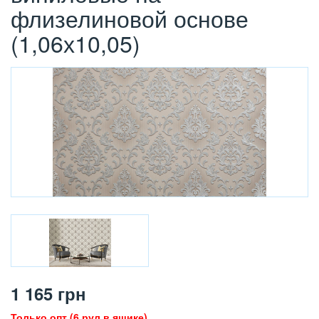
флизелиновой основе
(1,06х10,05)
1 165
грн
Только опт (6 рул в ящике)