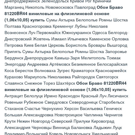
Днепродзержинск Зеленодольск Кривой Рог Кринички
Марганец Никополь Новомосковск Павлоград
Обои Браво
81220BR44 виниловые на флизелиновой основе
(1,06х10,05) купить
Сумы Ахтырка Белополье Ромны Шостка
Полтава Красногоровка Кременчуг Лубны Николаев
Вознесенск Луч Первомайск Южноукраинск Одесса Белгород-
Днестровский Жовтень Измаил Ильичевск Каменское Орловка
Петровка Киев Белая Церковь Борисполь Бровары Вышгород
Припять Сумы Ахтырка Белополье Ромны Шостка Запорожье
Бердянск Днепрорудное Камыш-Заря Мелитополь Токмак
Энергодар Андреевка Артёмовск Безимянное Белосарайская
Коса Бересток Волноваха Зугрес Краматорск Красноармейск
Курахово Мариуполь Николаевка Райгородок Святогорск
Славянск Снежное Торез Шахтёрск
Обои Браво 81220BR44
виниловые на флизелиновой основе (1,06х10,05) купить
Антрацит Белолуцк Ирмно Краснодон Красный Луч Лисичанск
Ровеньки Рубежное Свердловск Северодонецк Старобельск
Стаханов Счастье Чернухино Херсон Васильевка Геническ
Большая Александровка Новотроицкое Чаплинка Чернигов
Крути Нежин Новгород-Северский Прилуки Кировоград
Александрия Черновцы Винница Балановка Ладыжин Луцк
Владимир-Волынский Ковель Нововолынск Хмельницкий