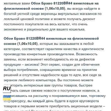
желаемые вами
Обои Браво 81220BR44 виниловые на
флизелиновой основе (1,06х10,05)
, вы всегда найдете в
богатой уютной среде вереницы виртуальных магазинов по
лояльной ценовой политике и можете получать дисконт
постоянного покупателя на весь каталог, что очень
экономично и рационально для вашего кошелька.
Обои Браво 81220BR44 виниловые на флизелиновой
основе (1,06х10,05)
, которые вы заказываете в любой
категории, соответствует гарантиям качества и идентичности
производства конкретным производителем. Возможность
замены, если возникнет необходимость из-за дефектов
продукции – аксиома! Этот сервис, создан для облегчения
выбора потребления, сокращению времени на принятие
решений и отсутствие надобности куда то идти, все сидя за
экраном любимого компьютера. Вы постоянно можете
мониторить интересные вам группы товаров, быстрее
получать самые свежие новости о поступлении новинок, а
подписавшись на рассылку к понравившемуся вам, торговому
инфоресурсу, вы каждый день будете в курсе круговорота
товаров и первыми можете приобретать акционные модели –