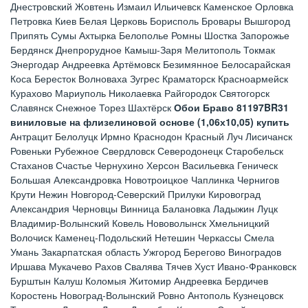
Днестровский Жовтень Измаил Ильичевск Каменское Орловка
Петровка Киев Белая Церковь Борисполь Бровары Вышгород
Припять Сумы Ахтырка Белополье Ромны Шостка Запорожье
Бердянск Днепрорудное Камыш-Заря Мелитополь Токмак
Энергодар Андреевка Артёмовск Безимянное Белосарайская
Коса Бересток Волноваха Зугрес Краматорск Красноармейск
Курахово Мариуполь Николаевка Райгородок Святогорск
Славянск Снежное Торез Шахтёрск
Обои Браво 81197BR31
виниловые на флизелиновой основе (1,06х10,05) купить
Антрацит Белолуцк Ирмно Краснодон Красный Луч Лисичанск
Ровеньки Рубежное Свердловск Северодонецк Старобельск
Стаханов Счастье Чернухино Херсон Васильевка Геническ
Большая Александровка Новотроицкое Чаплинка Чернигов
Крути Нежин Новгород-Северский Прилуки Кировоград
Александрия Черновцы Винница Балановка Ладыжин Луцк
Владимир-Волынский Ковель Нововолынск Хмельницкий
Волочиск Каменец-Подольский Нетешин Черкассы Смела
Умань Закарпатская область Ужгород Берегово Виноградов
Иршава Мукачево Рахов Свалява Тячев Хуст Ивано-Франковск
Бурштын Калуш Коломыя Житомир Андреевка Бердичев
Коростень Новоград-Волынский Ровно Антополь Кузнецовск