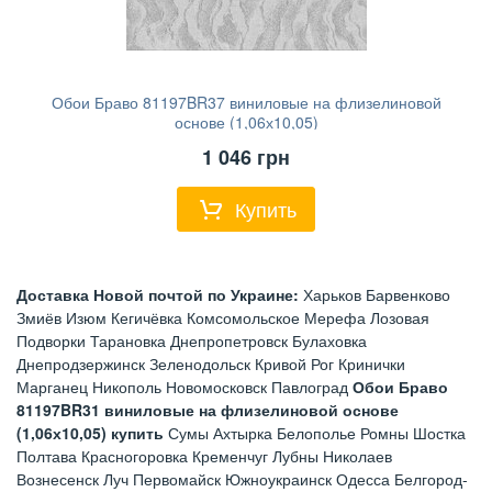
Обои Браво 81197BR37 виниловые на флизелиновой
основе (1,06х10,05)
1 046
грн
Купить
Доставка Новой почтой по Украине:
Харьков Барвенково
Змиёв Изюм Кегичёвка Комсомольское Мерефа Лозовая
Подворки Тарановка Днепропетровск Булаховка
Днепродзержинск Зеленодольск Кривой Рог Кринички
Марганец Никополь Новомосковск Павлоград
Обои Браво
81197BR31 виниловые на флизелиновой основе
(1,06х10,05) купить
Сумы Ахтырка Белополье Ромны Шостка
Полтава Красногоровка Кременчуг Лубны Николаев
Вознесенск Луч Первомайск Южноукраинск Одесса Белгород-