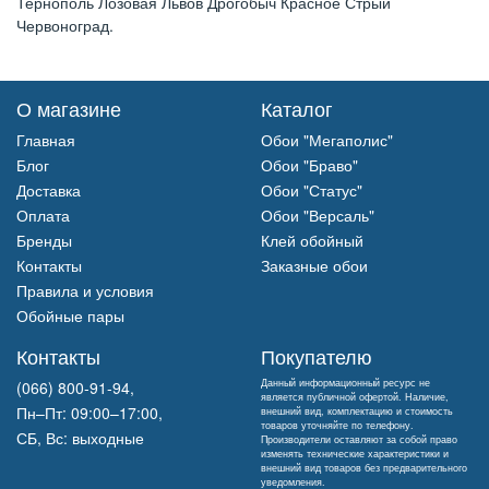
Тернополь Лозовая Львов Дрогобыч Красное Стрый
Червоноград.
О магазине
Каталог
Главная
Обои "Мегаполис"
Блог
Обои "Браво"
Доставка
Обои "Статус"
Оплата
Обои "Версаль"
Бренды
Клей обойный
Контакты
Заказные обои
Правила и условия
Обойные пары
Контакты
Покупателю
Данный информационный ресурс не
(066) 800-91-94,
является публичной офертой. Наличие,
Пн–Пт: 09:00–17:00,
внешний вид, комплектацию и стоимость
товаров уточняйте по телефону.
СБ, Вс: выходные
Производители оставляют за собой право
изменять технические характеристики и
внешний вид товаров без предварительного
уведомления.