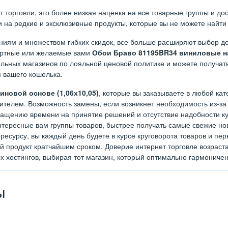
орговли, это более низкая наценка на все товарные группы и дост
на редкие и эксклюзивные продукты, которые вы не можете найти 
иям и множеством гибких скидок, все больше расширяют выбор до
дартные или желаемые вами
Обои Браво 81195BR34 виниловые на
льных магазинов по лояльной ценовой политике и можете получать
я вашего кошелька.
новой основе (1,06х10,05)
, которые вы заказываете в любой кат
телем. Возможность замены, если возникнет необходимость из-за 
ращению времени на принятие решений и отсутствие надобности куд
тересные вам группы товаров, быстрее получать самые свежие нов
ресурсу, вы каждый день будете в курсе круговорота товаров и п
ый продукт кратчайшим сроком. Доверие интернет торговле возрас
х хостингов, выбирая тот магазин, который оптимально гармониче
ы