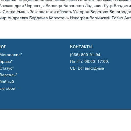
 Александрия Черновцы Винница Балановка Ладыжин Луцк Владим
 Смела Умань Закарпатская область Ужгород Берегово Виноградов
р Андреевка Бердичев Коростень Новоград-Волынский Ровно Анто
лог
Контакты
Мегаполис"
(066) 800-91-94,
Браво"
Пн–Пт: 09:00–17:00,
Статус"
СБ, Вс: выходные
Версаль"
обойный
ые обои