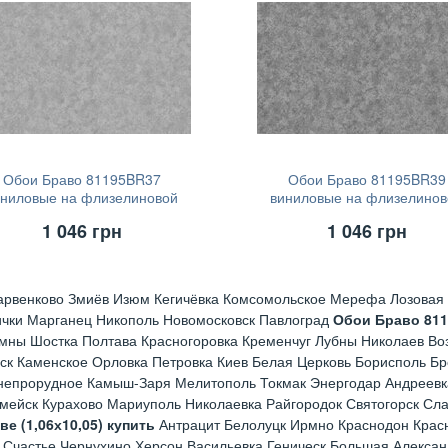
Обои Браво 81195BR37
Обои Браво 81195BR39
иниловые на флизелиновой
виниловые на флизелинов
основе (1,06х10,05)
основе (1,06х10,05)
1 046
грн
1 046
грн
арвенково Змиёв Изюм Кегичёвка Комсомольское Мерефа Лозовая 
ички Марганец Никополь Новомосковск Павлоград
Обои Браво 81
мны Шостка Полтава Красногоровка Кременчуг Лубны Николаев Во
ск Каменское Орловка Петровка Киев Белая Церковь Борисполь Б
непрорудное Камыш-Заря Мелитополь Токмак Энергодар Андреевк
рмейск Курахово Мариуполь Николаевка Райгородок Святогорск Сл
 (1,06х10,05) купить
Антрацит Белолуцк Ирмно Краснодон Красн
 Счастье Чернухино Херсон Васильевка Геническ Большая Алексан