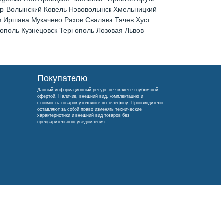
ир-Волынский Ковель Нововолынск Хмельницкий
 Иршава Мукачево Рахов Свалява Тячев Хуст
поль Кузнецовск Тернополь Лозовая Львов
Покупателю
Данный информационный ресурс не является публичной
офертой. Наличие, внешний вид, комплектацию и
стоимость товаров уточняйте по телефону. Производители
оставляют за собой право изменять технические
характеристики и внешний вид товаров без
предварительного уведомления.