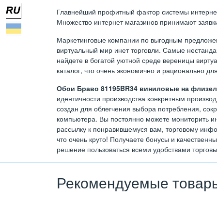
Главнейший профитный фактор системы интернет т
Множество интернет магазинов принимают заявки 
Маркетинговые компании по выгодным предложен
виртуальный мир инет торговли. Самые нестан
найдете в богатой уютной среде вереницы виртуа
каталог, что очень экономично и рационально дл
Обои Браво 81195BR34 виниловые на флизели
идентичности производства конкретным производи
создан для облегчения выбора потребления, сок
компьютера. Вы постоянно можете мониторить ин
рассылку к понравившемуся вам, торговому инфо
что очень круто! Получаете бонусы и качественн
решение пользоваться всеми удобствами торговы
Рекомендуемые товар