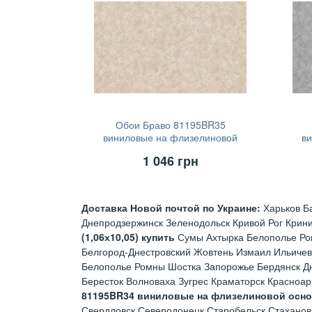
Обои Браво 81195BR35
виниловые на флизелиновой
в
основе (1,06х10,05)
1 046
грн
Доставка Новой почтой по Украине:
Харьков Б
Днепродзержинск Зеленодольск Кривой Рог Крин
(1,06х10,05) купить
Сумы Ахтырка Белополье Ро
Белгород-Днестровский Жовтень Измаил Ильичев
Белополье Ромны Шостка Запорожье Бердянск Д
Бересток Волноваха Зугрес Краматорск Красноа
81195BR34 виниловые на флизелиновой основе
Свердловск Северодонецк Старобельск Стаханов