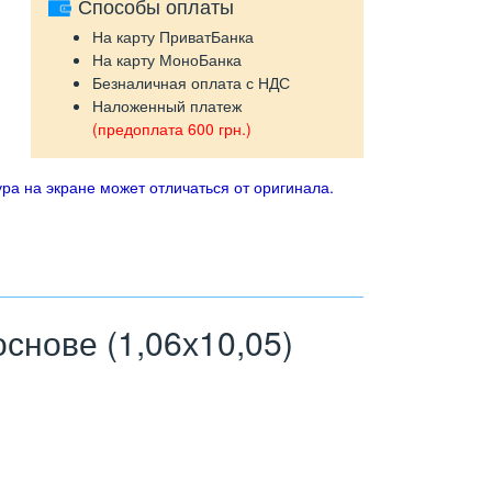
Способы оплаты
На карту ПриватБанка
На карту МоноБанка
Безналичная оплата с НДС
Наложенный платеж
(предоплата 600 грн.)
ра на экране может отличаться от оригинала.
нове (1,06х10,05)