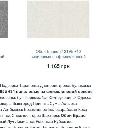
Обои Браво 81219BR40
ой
виниловые на флизелиновой
основе (1,06х10,05)
1 165
грн
Подворки Тарановка Днепропетровск Булаховка
195BR34 виниловые на флизелиновой основе
знесенск Луч Первомайск Южноукраинск Одесса
ровары Вышгород Припять Сумы Ахтырка
а Артёмовск Безимянное Белосарайская Коса
авянск Снежное Торез Шахтёрск
Обои Браво
ый Луч Лисичанск Ровеньки Рубежное
дровка Новотроицкое Чаплинка Чернигов Крути