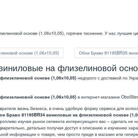
елиновой основе (1,06х10,05), горячее тиснение. У нас лучшие ц
иновой основе (1,06х10,05)
Обои Браво 81195BR35 вини
иниловые на флизелиновой основ
флизелиновой основе (1,06х10,05)
недорого с доставкой по Укр
флизелиновой основе (1,06х10,05)
в интернет-магазине OboiSten
вратили жизнь бизнеса, в очень удобную форму сервиса для коло
ои Браво 81195BR34 виниловые на флизелиновой основе (1,0
торопливо изучая рынок сегмента интересующего вас – сделать не 
варительно, детально получая доступ к описанию и изучению харак
ьной информации о товаре, чем просто придя в магазин или гиперм