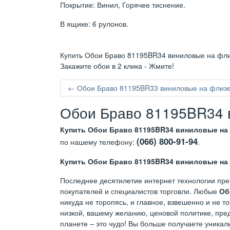
Покрытие: Винил, Горячее тиснение.
В ящике: 6 рулонов.
Купить Обои Браво 81195BR34 виниловые на флиз
Закажите обои в 2 клика - Жмите!
← Обои Браво 81195BR33 виниловые на флизел
Обои Браво 81195BR34 в
Купить Обои Браво 81195BR34 виниловые на 
(066) 800-91-94
по нашему телефону:
.
Купить Обои Браво 81195BR34 виниловые на 
Последнее десятилетие интернет технологии пре
покупателей и специалистов торговли. Любые
Об
никуда не торопясь, и главное, взвешенно и не 
низкой, вашему желанию, ценовой политике, пред
планете – это чудо! Вы больше получаете уникал