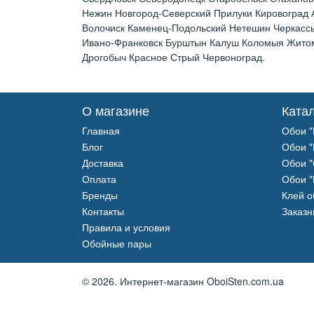
Нежин Новгород-Северский Прилуки Кировоград
Волочиск Каменец-Подольский Нетешин Черкассы
Ивано-Франковск Бурштын Калуш Коломыя Житоми
Дрогобыч Красное Стрый Червоноград.
О магазине
Ката
Главная
Обои "
Блог
Обои "
Доставка
Обои "
Оплата
Обои "
Бренды
Клей 
Контакты
Заказн
Правила и условия
Обойные пары
© 2026.
Интернет-магазин OboiSten.com.ua