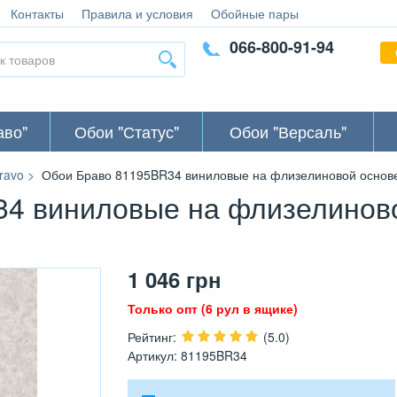
Контакты
Правила и условия
Обойные пары
066-800-91-94
аво"
Обои "Статус"
Обои "Версаль"
ravo
Обои Браво 81195BR34 виниловые на флизелиновой основе 
4 виниловые на флизелинов
1 046
грн
Только опт (6 рул в ящике)
Рейтинг
:
(5.0)
Артикул
:
81195BR34