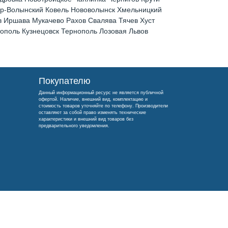
ир-Волынский Ковель Нововолынск Хмельницкий
 Иршава Мукачево Рахов Свалява Тячев Хуст
поль Кузнецовск Тернополь Лозовая Львов
Покупателю
Данный информационный ресурс не является публичной
офертой. Наличие, внешний вид, комплектацию и
стоимость товаров уточняйте по телефону. Производители
оставляют за собой право изменять технические
характеристики и внешний вид товаров без
предварительного уведомления.