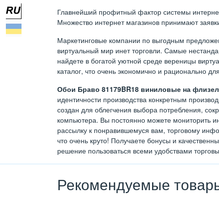
Главнейший профитный фактор системы интернет т
Множество интернет магазинов принимают заявки 
Маркетинговые компании по выгодным предложен
виртуальный мир инет торговли. Самые нестан
найдете в богатой уютной среде вереницы виртуа
каталог, что очень экономично и рационально дл
Обои Браво 81179BR18 виниловые на флизели
идентичности производства конкретным производи
создан для облегчения выбора потребления, сок
компьютера. Вы постоянно можете мониторить ин
рассылку к понравившемуся вам, торговому инфо
что очень круто! Получаете бонусы и качественн
решение пользоваться всеми удобствами торговы
Рекомендуемые товар