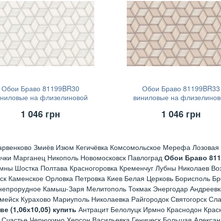
Обои Браво 81199BR30
Обои Браво 81199BR33
иниловые на флизелиновой
виниловые на флизелинов
основе (1,06х10,05)
основе (1,06х10,05)
1 046
грн
1 046
грн
арвенково Змиёв Изюм Кегичёвка Комсомольское Мерефа Лозовая 
ички Марганец Никополь Новомосковск Павлоград
Обои Браво 81
мны Шостка Полтава Красногоровка Кременчуг Лубны Николаев Во
ск Каменское Орловка Петровка Киев Белая Церковь Борисполь Б
непрорудное Камыш-Заря Мелитополь Токмак Энергодар Андреевк
рмейск Курахово Мариуполь Николаевка Райгородок Святогорск Сл
 (1,06х10,05) купить
Антрацит Белолуцк Ирмно Краснодон Красн
 Счастье Чернухино Херсон Васильевка Геническ Большая Алексан