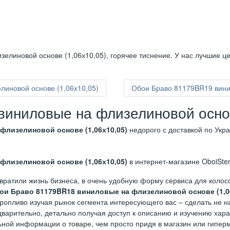
елиновой основе (1,06х10,05), горячее тиснение. У нас лучшие ц
иновой основе (1,06х10,05)
Обои Браво 81179BR19 вини
иниловые на флизелиновой основ
флизелиновой основе (1,06х10,05)
недорого с доставкой по Укр
флизелиновой основе (1,06х10,05)
в интернет-магазине OboiSten
вратили жизнь бизнеса, в очень удобную форму сервиса для коло
ои Браво 81179BR18 виниловые на флизелиновой основе (1,0
торопливо изучая рынок сегмента интересующего вас – сделать не 
варительно, детально получая доступ к описанию и изучению харак
ьной информации о товаре, чем просто придя в магазин или гиперм