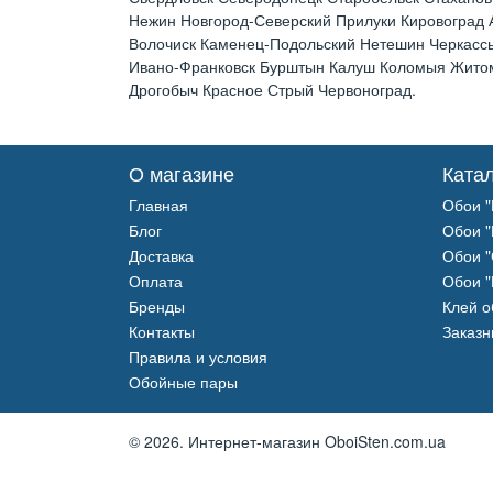
Нежин Новгород-Северский Прилуки Кировоград
Волочиск Каменец-Подольский Нетешин Черкассы
Ивано-Франковск Бурштын Калуш Коломыя Житоми
Дрогобыч Красное Стрый Червоноград.
О магазине
Ката
Главная
Обои "
Блог
Обои "
Доставка
Обои "
Оплата
Обои "
Бренды
Клей 
Контакты
Заказн
Правила и условия
Обойные пары
© 2026.
Интернет-магазин OboiSten.com.ua