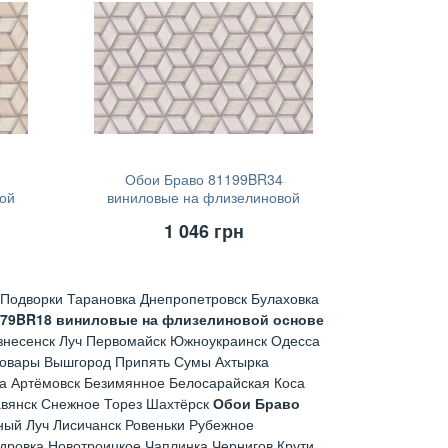
Обои Браво 81199BR34
ой
виниловые на флизелиновой
основе (1,06х10,05)
1 046
грн
Подворки Тарановка Днепропетровск Булаховка
179BR18 виниловые на флизелиновой основе
знесенск Луч Первомайск Южноукраинск Одесса
ровары Вышгород Припять Сумы Ахтырка
а Артёмовск Безимянное Белосарайская Коса
авянск Снежное Торез Шахтёрск
Обои Браво
ый Луч Лисичанск Ровеньки Рубежное
дровка Новотроицкое Чаплинка Чернигов Крути