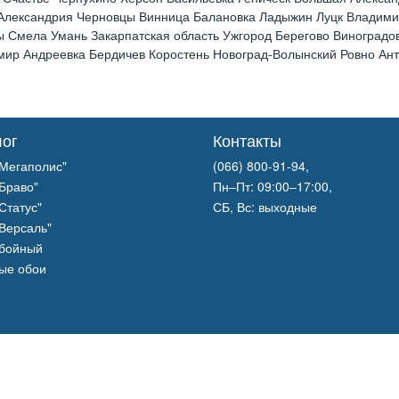
 Александрия Черновцы Винница Балановка Ладыжин Луцк Владим
 Смела Умань Закарпатская область Ужгород Берегово Виноградов
р Андреевка Бердичев Коростень Новоград-Волынский Ровно Анто
лог
Контакты
Мегаполис"
(066) 800-91-94,
Браво"
Пн–Пт: 09:00–17:00,
Статус"
СБ, Вс: выходные
Версаль"
обойный
ые обои