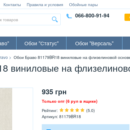
Контакты
Правила и условия
Обойные пары
066-800-91-94
аво"
Обои "Статус"
Обои "Версаль"
ravo
Обои Браво 81179BR18 виниловые на флизелиновой основе 
8 виниловые на флизелинов
935
грн
Только опт (6 рул в ящике)
Рейтинг
:
(5.0)
Артикул
:
81179BR18