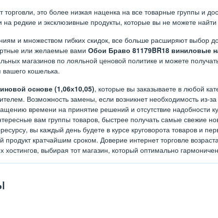
орговли, это более низкая наценка на все товарные группы и дост
на редкие и эксклюзивные продукты, которые вы не можете найти 
иям и множеством гибких скидок, все больше расширяют выбор до
дартные или желаемые вами
Обои Браво 81179BR18 виниловые на
льных магазинов по лояльной ценовой политике и можете получать
я вашего кошелька.
новой основе (1,06х10,05)
, которые вы заказываете в любой кат
телем. Возможность замены, если возникнет необходимость из-за 
ращению времени на принятие решений и отсутствие надобности куд
тересные вам группы товаров, быстрее получать самые свежие нов
ресурсу, вы каждый день будете в курсе круговорота товаров и п
ый продукт кратчайшим сроком. Доверие интернет торговле возрас
х хостингов, выбирая тот магазин, который оптимально гармониче
ы