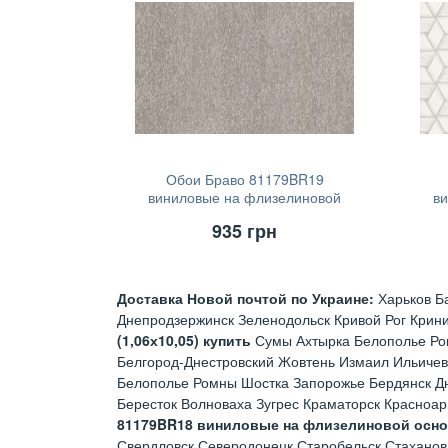
Обои Браво 81179BR19
виниловые на флизелиновой
в
основе (1,06х10,05)
935
грн
Доставка Новой почтой по Украине:
Харьков Б
Днепродзержинск Зеленодольск Кривой Рог Крин
(1,06х10,05) купить
Сумы Ахтырка Белополье Ро
Белгород-Днестровский Жовтень Измаил Ильичев
Белополье Ромны Шостка Запорожье Бердянск Д
Бересток Волноваха Зугрес Краматорск Красноа
81179BR18 виниловые на флизелиновой основе
Свердловск Северодонецк Старобельск Стаханов