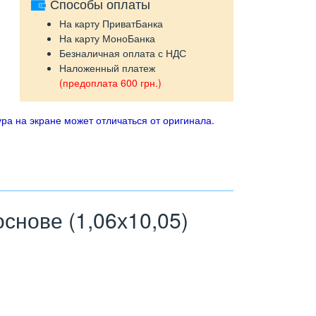
Способы оплаты
На карту ПриватБанка
На карту МоноБанка
Безналичная оплата с НДС
Наложенный платеж
(предоплата 600 грн.)
ра на экране может отличаться от оригинала.
нове (1,06х10,05)