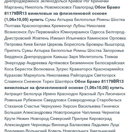
Днепродзержинск Зеленодольск Кривой Рог Кринички
Марганец Никополь Новомосковск Павлоград
Обои Браво
81179BR13 виниловые на флизелиновой основе
(1,06х10,05) купить
Сумы Ахтырка Белополье Ромны Шостка
Полтава Красногоровка Кременчуг Лубны Николаев
Вознесенск Луч Первомайск Южноукраинск Одесса Белгород-
Днестровский Жовтень Измаил Ильичевск Каменское Орловка
Петровка Киев Белая Церковь Борисполь Бровары Вышгород
Припять Сумы Ахтырка Белополье Ромны Шостка Запорожье
Бердянск Днепрорудное Камыш-Заря Мелитополь Токмак
Энергодар Андреевка Артёмовск Безимянное Белосарайская
Коса Бересток Волноваха Зугрес Краматорск Красноармейск
Курахово Мариуполь Николаевка Райгородок Святогорск
Славянск Снежное Торез Шахтёрск
Обои Браво 81179BR13
виниловые на флизелиновой основе (1,06х10,05) купить
Антрацит Белолуцк Ирмно Краснодон Красный Луч Лисичанск
Ровеньки Рубежное Свердловск Северодонецк Старобельск
Стаханов Счастье Чернухино Херсон Васильевка Геническ
Большая Александровка Новотроицкое Чаплинка Чернигов
Крути Нежин Новгород-Северский Прилуки Кировоград
Александрия Черновцы Винница Балановка Ладыжин Луцк
Владимир-Волынский Ковель Нововолынск Хмельницкий