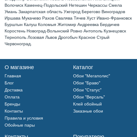
Волочиск Каменец-Подольский Нетешин Черкассы Смела
Умань Закарпатская область Ужгород Берегово Виноградов
Иршава Мукачево Рахов Свалява Тячев Хуст Ивано-Франковск
Бурштын Калуш Коломыя Житомир Андреевка Бердичев
Коростень Новоград-Волынский Ровно Антополь Кузнецовск
Тернополь Лозовая Львов Дрогобыч Красное Стрый
Червоноград.
О магазине
Каталог
Главная
Обои "Мегаполис"
Блог
Обои "Браво"
Доставка
Обои "Статус"
Оплата
Обои "Версаль"
Бренды
Клей обойный
Контакты
Заказные обои
Правила и условия
Обойные пары
Контакты
Покупателю