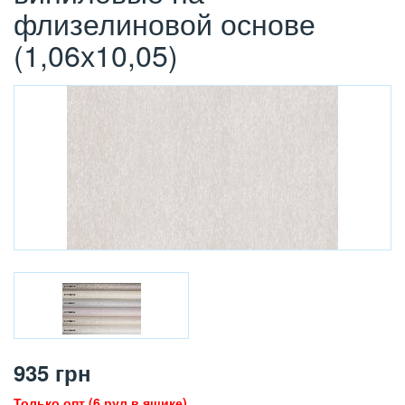
флизелиновой основе
(1,06х10,05)
935
грн
Только опт (6 рул в ящике)