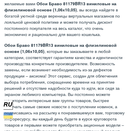
желаемые вами
Обои Браво 81179BR13 виниловые на
флизелиновой основе (1,06х10,05)
, вы всегда найдете в
богатой уютной среде вереницы виртуальных магазинов по
лояльной ценовой политике и можете получать дисконт
постоянного покупателя на весь каталог, что очень
экономично и рационально для вашего кошелька.
Обои Браво 81179BR13 виниловые на флизелиновой
основе (1,06х10,05)
, которые вы заказываете в любой
категории, соответствует гарантиям качества и идентичности
производства конкретным производителем. Возможность
замены, если возникнет необходимость из-за дефектов
продукции – аксиома! Этот сервис, создан для облегчения
выбора потребления, сокращению времени на принятие
решений и отсутствие надобности куда то идти, все сидя за
экраном любимого компьютера. Вы постоянно можете
мониторить интересные вам группы товаров, быстрее
получать самые свежие новости о поступлении новинок, а
подписавшись на рассылку к понравившемуся вам, торговому
инфоресурсу, вы каждый день будете в курсе круговорота
товаров и первыми можете приобретать акционные модели –