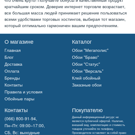
что очень круто! Получаете бонусы и качественный продукт
кратчайшим сроком. Доверие интернет торговле возрастает,
все большая масса людей принимает решение пользоваться
всеми удобствами торговых хостингов, выбирая тот магазин,
который оптимально гармоничен вашим предпочтениям.
О магазине
Каталог
Главная
Обои "Мегаполис"
Блог
Обои "Браво"
Доставка
Обои "Статус"
Оплата
Обои "Версаль"
Бренды
Клей обойный
Контакты
Заказные обои
Правила и условия
Обойные пары
Контакты
Покупателю
Данный информационный ресурс не
(066) 800-91-94,
является публичной офертой. Наличие,
Пн–Пт: 09:00–17:00,
внешний вид, комплектацию и стоимость
товаров уточняйте по телефону.
СБ, Вс: выходные
Производители оставляют за собой право