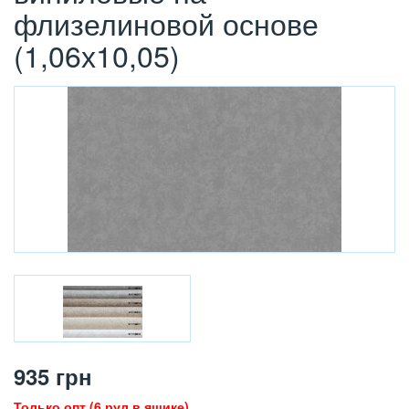
флизелиновой основе
(1,06х10,05)
935
грн
Только опт (6 рул в ящике)