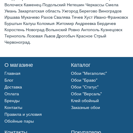
Волочиск Каменец-Подольский Нетешин Черкассы Смела
Умань Закарпатская область Ужгород Берегово Виноградов
Иршава Мукачево Рахов Свалява Тячев Хуст Ивано-Франковск
Бурштын Калуш Коломыя Житомир Андреевка Бердичев
Коростень Новоград-Волынский Ровно Антополь Кузнецовск
Тернополь Лозовая Львов Дрогобыч Красное Стрый
Червоноград.
О магазине
Каталог
Главная
Обои "Мегаполис"
Блог
Обои "Браво"
Доставка
Обои "Статус"
Оплата
Обои "Версаль"
Бренды
Клей обойный
Контакты
Заказные обои
Правила и условия
Обойные пары
Контакты
Покупателю