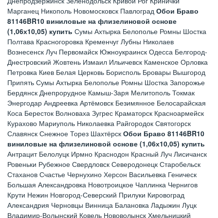
Днепродзержинск Зеленодольск Кривой Рог Кринички
Марганец Никополь Новомосковск Павлоград
Обои Браво
81146BR10 виниловые на флизелиновой основе
(1,06х10,05) купить
Сумы Ахтырка Белополье Ромны Шостка
Полтава Красногоровка Кременчуг Лубны Николаев
Вознесенск Луч Первомайск Южноукраинск Одесса Белгород-
Днестровский Жовтень Измаил Ильичевск Каменское Орловка
Петровка Киев Белая Церковь Борисполь Бровары Вышгород
Припять Сумы Ахтырка Белополье Ромны Шостка Запорожье
Бердянск Днепрорудное Камыш-Заря Мелитополь Токмак
Энергодар Андреевка Артёмовск Безимянное Белосарайская
Коса Бересток Волноваха Зугрес Краматорск Красноармейск
Курахово Мариуполь Николаевка Райгородок Святогорск
Славянск Снежное Торез Шахтёрск
Обои Браво 81146BR10
виниловые на флизелиновой основе (1,06х10,05) купить
Антрацит Белолуцк Ирмно Краснодон Красный Луч Лисичанск
Ровеньки Рубежное Свердловск Северодонецк Старобельск
Стаханов Счастье Чернухино Херсон Васильевка Геническ
Большая Александровка Новотроицкое Чаплинка Чернигов
Крути Нежин Новгород-Северский Прилуки Кировоград
Александрия Черновцы Винница Балановка Ладыжин Луцк
Владимир-Волынский Ковель Нововолынск Хмельницкий