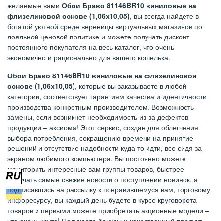
желаемые вами
Обои Браво 81146BR10 виниловые на
флизелиновой основе (1,06х10,05)
, вы всегда найдете в
богатой уютной среде вереницы виртуальных магазинов по
лояльной ценовой политике и можете получать дисконт
постоянного покупателя на весь каталог, что очень
экономично и рационально для вашего кошелька.
Обои Браво 81146BR10 виниловые на флизелиновой
основе (1,06х10,05)
, которые вы заказываете в любой
категории, соответствует гарантиям качества и идентичности
производства конкретным производителем. Возможность
замены, если возникнет необходимость из-за дефектов
продукции – аксиома! Этот сервис, создан для облегчения
выбора потребления, сокращению времени на принятие
решений и отсутствие надобности куда то идти, все сидя за
экраном любимого компьютера. Вы постоянно можете
мониторить интересные вам группы товаров, быстрее
получать самые свежие новости о поступлении новинок, а
подписавшись на рассылку к понравившемуся вам, торговому
инфоресурсу, вы каждый день будете в курсе круговорота
товаров и первыми можете приобретать акционные модели –
что очень круто! Получаете бонусы и качественный продукт