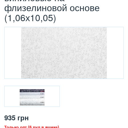
флизелиновой основе
(1,06х10,05)
935
грн
Только опт (6 рул в ящике)