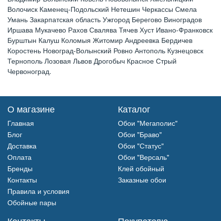
Волочиск Каменец-Подольский Нетешин Черкассы Смела
Умань Закарпатская область Ужгород Берегово Виноградов
Иршава Мукачево Рахов Свалява Тячев Хуст Ивано-Франковск
Бурштын Калуш Коломыя Житомир Андреевка Бердичев
Коростень Новоград-Волынский Ровно Антополь Кузнецовск
Тернополь Лозовая Львов Дрогобыч Красное Стрый
Червоноград.
О магазине
Каталог
Главная
Обои "Мегаполис"
Блог
Обои "Браво"
Доставка
Обои "Статус"
Оплата
Обои "Версаль"
Бренды
Клей обойный
Контакты
Заказные обои
Правила и условия
Обойные пары
Контакты
Покупателю