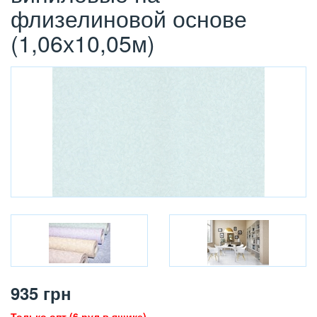
флизелиновой основе
(1,06х10,05м)
935
грн
Только опт (6 рул в ящике)