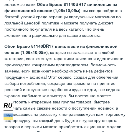
желаемые вами
Обои Браво 81140BR17 виниловые на
флизелиновой основе (1,06х10,05м)
, вы всегда найдете в
богатой уютной среде вереницы виртуальных магазинов по
лояльной ценовой политике и можете получать дисконт
постоянного покупателя на весь каталог, что очень
экономично и рационально для вашего кошелька.
Обои Браво 81140BR17 виниловые на флизелиновой
основе (1,06х10,05м)
, которые вы заказываете в любой
категории, соответствует гарантиям качества и идентичности
производства конкретным производителем. Возможность
замены, если возникнет необходимость из-за дефектов
продукции – аксиома! Этот сервис, создан для облегчения
выбора потребления, сокращению времени на принятие
решений и отсутствие надобности куда то идти, все сидя за
экраном любимого компьютера. Вы постоянно можете
мониторить интересные вам группы товаров, быстрее
получать самые свежие новости о поступлении новинок, а
подписавшись на рассылку к понравившемуся вам, торговому
инфоресурсу, вы каждый день будете в курсе круговорота
товаров и первыми можете приобретать акционные модели –