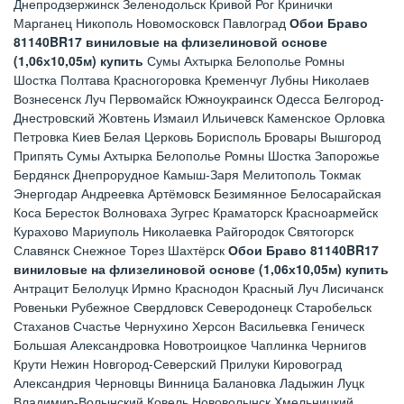
Днепродзержинск Зеленодольск Кривой Рог Кринички
Марганец Никополь Новомосковск Павлоград
Обои Браво
81140BR17 виниловые на флизелиновой основе
(1,06х10,05м) купить
Сумы Ахтырка Белополье Ромны
Шостка Полтава Красногоровка Кременчуг Лубны Николаев
Вознесенск Луч Первомайск Южноукраинск Одесса Белгород-
Днестровский Жовтень Измаил Ильичевск Каменское Орловка
Петровка Киев Белая Церковь Борисполь Бровары Вышгород
Припять Сумы Ахтырка Белополье Ромны Шостка Запорожье
Бердянск Днепрорудное Камыш-Заря Мелитополь Токмак
Энергодар Андреевка Артёмовск Безимянное Белосарайская
Коса Бересток Волноваха Зугрес Краматорск Красноармейск
Курахово Мариуполь Николаевка Райгородок Святогорск
Славянск Снежное Торез Шахтёрск
Обои Браво 81140BR17
виниловые на флизелиновой основе (1,06х10,05м) купить
Антрацит Белолуцк Ирмно Краснодон Красный Луч Лисичанск
Ровеньки Рубежное Свердловск Северодонецк Старобельск
Стаханов Счастье Чернухино Херсон Васильевка Геническ
Большая Александровка Новотроицкое Чаплинка Чернигов
Крути Нежин Новгород-Северский Прилуки Кировоград
Александрия Черновцы Винница Балановка Ладыжин Луцк
Владимир-Волынский Ковель Нововолынск Хмельницкий