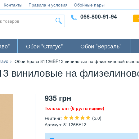
Контакты
Правила и условия
Обойные пары
066-800-91-94
аво"
Обои "Статус"
Обои "Версаль"
ravo
Обои Браво 81126BR13 виниловые на флизелиновой основе
3 виниловые на флизелинов
935
грн
Только опт (6 рул в ящике)
Рейтинг
:
(5.0)
Артикул
:
81126BR13