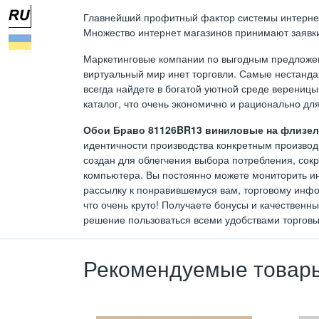
Главнейший профитный фактор системы интернет т
Множество интернет магазинов принимают заявки 
Маркетинговые компании по выгодным предложен
виртуальный мир инет торговли. Самые нестан
всегда найдете в богатой уютной среде вереницы
каталог, что очень экономично и рационально дл
Обои Браво 81126BR13 виниловые на флизели
идентичности производства конкретным производи
создан для облегчения выбора потребления, сок
компьютера. Вы постоянно можете мониторить ин
рассылку к понравившемуся вам, торговому инфо
что очень круто! Получаете бонусы и качественн
решение пользоваться всеми удобствами торговы
Рекомендуемые товар