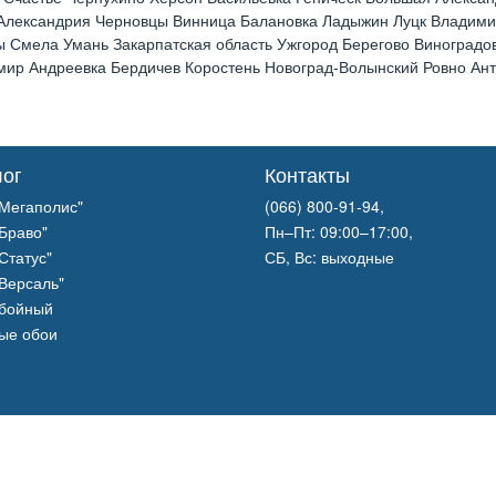
 Александрия Черновцы Винница Балановка Ладыжин Луцк Владим
 Смела Умань Закарпатская область Ужгород Берегово Виноградов
р Андреевка Бердичев Коростень Новоград-Волынский Ровно Анто
лог
Контакты
Мегаполис"
(066) 800-91-94,
Браво"
Пн–Пт: 09:00–17:00,
Статус"
СБ, Вс: выходные
Версаль"
обойный
ые обои