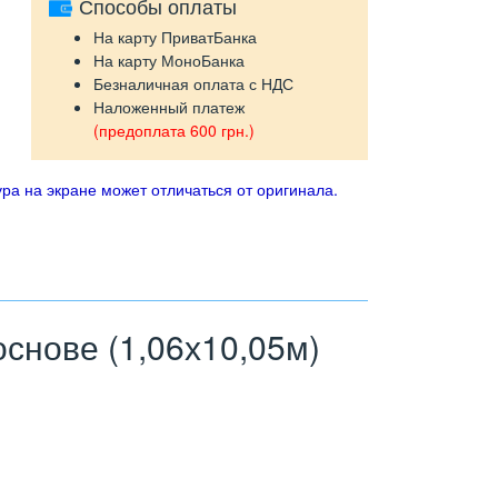
Способы оплаты
На карту ПриватБанка
На карту МоноБанка
Безналичная оплата с НДС
Наложенный платеж
(предоплата 600 грн.)
ра на экране может отличаться от оригинала.
снове (1,06х10,05м)