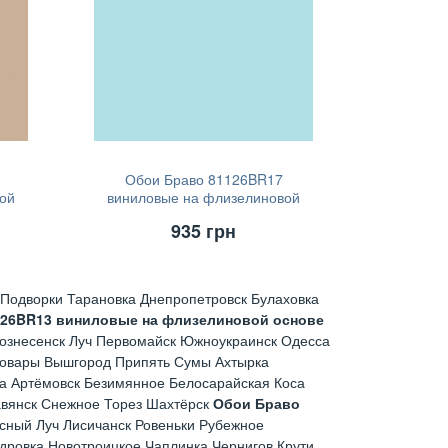
Обои Браво 81126BR17
ой
виниловые на флизелиновой
основе (1,06х10,05м)
935
грн
Подворки Тарановка Днепропетровск Булаховка
126BR13 виниловые на флизелиновой основе
ознесенск Луч Первомайск Южноукраинск Одесса
ровары Вышгород Припять Сумы Ахтырка
а Артёмовск Безимянное Белосарайская Коса
авянск Снежное Торез Шахтёрск
Обои Браво
сный Луч Лисичанск Ровеньки Рубежное
дровка Новотроицкое Чаплинка Чернигов Крути