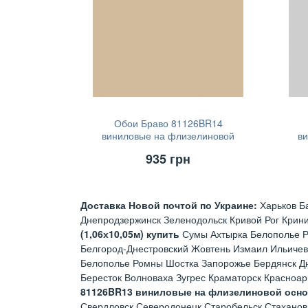
Обои Браво 81126BR14
виниловые на флизелиновой
в
основе (1,06х10,05м)
935
грн
Доставка Новой почтой по Украине:
Харьков Б
Днепродзержинск Зеленодольск Кривой Рог Крин
(1,06х10,05м) купить
Сумы Ахтырка Белополье Р
Белгород-Днестровский Жовтень Измаил Ильичев
Белополье Ромны Шостка Запорожье Бердянск Д
Бересток Волноваха Зугрес Краматорск Красноа
81126BR13 виниловые на флизелиновой основе
Свердловск Северодонецк Старобельск Стаханов