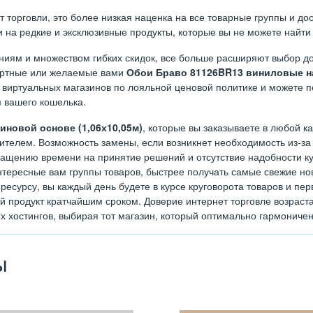
орговли, это более низкая наценка на все товарные группы и дост
на редкие и эксклюзивные продукты, которые вы не можете найти 
иям и множеством гибких скидок, все больше расширяют выбор до
дартные или желаемые вами
Обои Браво 81126BR13 виниловые на
 виртуальных магазинов по лояльной ценовой политике и можете п
я вашего кошелька.
новой основе (1,06х10,05м)
, которые вы заказываете в любой ка
телем. Возможность замены, если возникнет необходимость из-за 
ращению времени на принятие решений и отсутствие надобности куд
тересные вам группы товаров, быстрее получать самые свежие нов
ресурсу, вы каждый день будете в курсе круговорота товаров и п
ый продукт кратчайшим сроком. Доверие интернет торговле возрас
х хостингов, выбирая тот магазин, который оптимально гармониче
ы