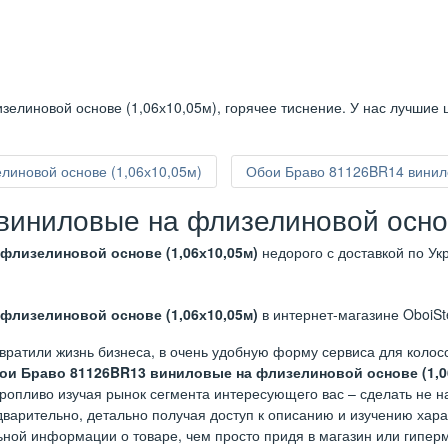
елиновой основе (1,06х10,05м), горячее тиснение. У нас лучшие 
иновой основе (1,06х10,05м)
Обои Браво 81126BR14 винил
иниловые на флизелиновой основ
флизелиновой основе (1,06х10,05м)
недорого с доставкой по Ук
флизелиновой основе (1,06х10,05м)
в интернет-магазине OboiSt
вратили жизнь бизнеса, в очень удобную форму сервиса для коло
ои Браво 81126BR13 виниловые на флизелиновой основе (1,0
торопливо изучая рынок сегмента интересующего вас – сделать не 
варительно, детально получая доступ к описанию и изучению харак
ьной информации о товаре, чем просто придя в магазин или гиперм