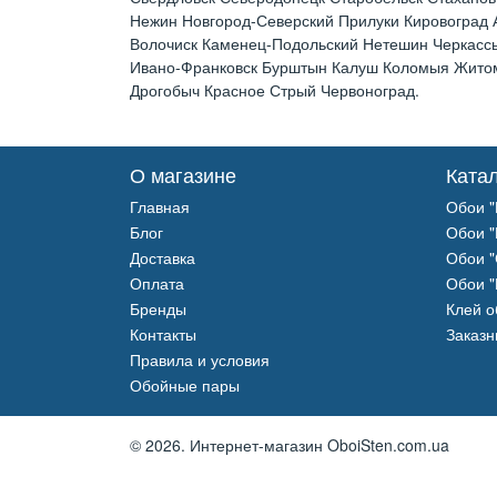
Нежин Новгород-Северский Прилуки Кировоград
Волочиск Каменец-Подольский Нетешин Черкассы
Ивано-Франковск Бурштын Калуш Коломыя Житоми
Дрогобыч Красное Стрый Червоноград.
О магазине
Ката
Главная
Обои "
Блог
Обои "
Доставка
Обои "
Оплата
Обои "
Бренды
Клей 
Контакты
Заказн
Правила и условия
Обойные пары
© 2026.
Интернет-магазин OboiSten.com.ua