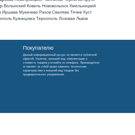
ир-Волынский Ковель Нововолынск Хмельницкий
 Иршава Мукачево Рахов Свалява Тячев Хуст
поль Кузнецовск Тернополь Лозовая Львов
Покупателю
Данный информационный ресурс не является публичной
офертой. Наличие, внешний вид, комплектацию и
стоимость товаров уточняйте по телефону. Производители
оставляют за собой право изменять технические
характеристики и внешний вид товаров без
предварительного уведомления.