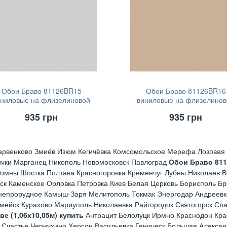
Обои Браво 81126BR15
Обои Браво 81126BR16
иниловые на флизелиновой
виниловые на флизелинов
основе (1,06х10,05м)
основе (1,06х10,05м)
935
грн
935
грн
арвенково Змиёв Изюм Кегичёвка Комсомольское Мерефа Лозовая 
ички Марганец Никополь Новомосковск Павлоград
Обои Браво 81
омны Шостка Полтава Красногоровка Кременчуг Лубны Николаев В
ск Каменское Орловка Петровка Киев Белая Церковь Борисполь Б
непрорудное Камыш-Заря Мелитополь Токмак Энергодар Андреевк
рмейск Курахово Мариуполь Николаевка Райгородок Святогорск Сл
 (1,06х10,05м) купить
Антрацит Белолуцк Ирмно Краснодон Кра
 Счастье Чернухино Херсон Васильевка Геническ Большая Алексан