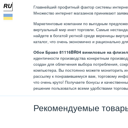
Главнейший профитный фактор системы интернет т
Множество интернет магазинов принимают заявки 
Маркетинговые компании по выгодным предложен
виртуальный мир инет торговли. Самые нестан
найдете в богатой уютной среде вереницы виртуа
каталог, что очень экономично и рационально дл
Обои Браво 81116BR04 виниловые на флизели
идентичности производства конкретным производи
создан для облегчения выбора потребления, сок
компьютера. Вы постоянно можете мониторить ин
рассылку к понравившемуся вам, торговому инфо
что очень круто! Получаете бонусы и качественн
решение пользоваться всеми удобствами торговы
Рекомендуемые товар