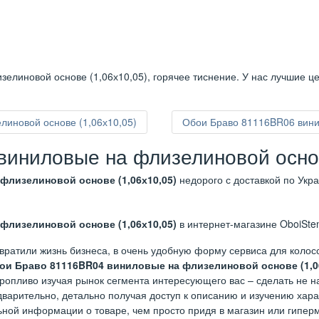
елиновой основе (1,06х10,05), горячее тиснение. У нас лучшие ц
иновой основе (1,06х10,05)
Обои Браво 81116BR06 вини
иниловые на флизелиновой основ
флизелиновой основе (1,06х10,05)
недорого с доставкой по Укр
флизелиновой основе (1,06х10,05)
в интернет-магазине OboiSten
вратили жизнь бизнеса, в очень удобную форму сервиса для коло
ои Браво 81116BR04 виниловые на флизелиновой основе (1,0
торопливо изучая рынок сегмента интересующего вас – сделать не 
варительно, детально получая доступ к описанию и изучению харак
ьной информации о товаре, чем просто придя в магазин или гиперм