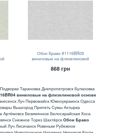
Обои Браво 81116BR09
ой
виниловые на флизелиновой
основе (1,06х10,05)
868
грн
Подворки Тарановка Днепропетровск Булаховка
116BR04 виниловые на флизелиновой основе
знесенск Луч Первомайск Южноукраинск Одесса
ровары Вышгород Припять Сумы Ахтырка
а Артёмовск Безимянное Белосарайская Коса
авянск Снежное Торез Шахтёрск
Обои Браво
ый Луч Лисичанск Ровеньки Рубежное
дровка Новотроицкое Чаплинка Чернигов Крути