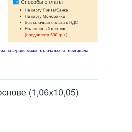
Способы оплаты
На карту ПриватБанка
На карту МоноБанка
Безналичная оплата с НДС
Наложенный платеж
(предоплата 600 грн.)
ра на экране может отличаться от оригинала.
нове (1,06х10,05)