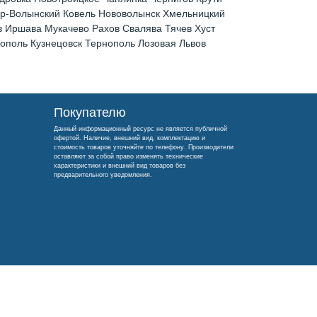
ир-Волынский Ковель Нововолынск Хмельницкий
 Иршава Мукачево Рахов Свалява Тячев Хуст
поль Кузнецовск Тернополь Лозовая Львов
Покупателю
Данный информационный ресурс не является публичной
офертой. Наличие, внешний вид, комплектацию и
стоимость товаров уточняйте по телефону. Производители
оставляют за собой право изменять технические
характеристики и внешний вид товаров без
предварительного уведомления.