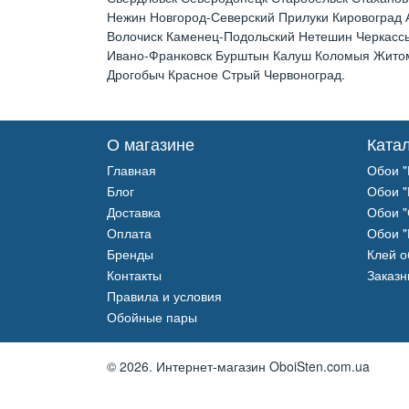
Нежин Новгород-Северский Прилуки Кировоград
Волочиск Каменец-Подольский Нетешин Черкассы
Ивано-Франковск Бурштын Калуш Коломыя Житоми
Дрогобыч Красное Стрый Червоноград.
О магазине
Ката
Главная
Обои "
Блог
Обои "
Доставка
Обои "
Оплата
Обои "
Бренды
Клей 
Контакты
Заказн
Правила и условия
Обойные пары
© 2026.
Интернет-магазин OboiSten.com.ua