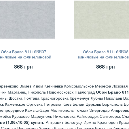
Обои Браво 81116BR07
Обои Браво 81116BR08
иниловые на флизелиновой
виниловые на флизелинов
основе (1,06х10,05)
основе (1,06х10,05)
868
грн
868
грн
арвенково Змиёв Изюм Кегичёвка Комсомольское Мерефа Лозовая 
ички Марганец Никополь Новомосковск Павлоград
Обои Браво 81
мны Шостка Полтава Красногоровка Кременчуг Лубны Николаев Во
ск Каменское Орловка Петровка Киев Белая Церковь Борисполь Б
непрорудное Камыш-Заря Мелитополь Токмак Энергодар Андреевк
рмейск Курахово Мариуполь Николаевка Райгородок Святогорск Сл
 (1,06х10,05) купить
Антрацит Белолуцк Ирмно Краснодон Красн
 Счастье Чернухино Херсон Васильевка Геническ Большая Алексан