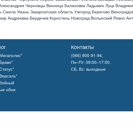
 Александрия Черновцы Винница Балановка Ладыжин Луцк Владим
 Смела Умань Закарпатская область Ужгород Берегово Виноградов
р Андреевка Бердичев Коростень Новоград-Волынский Ровно Анто
лог
Контакты
Мегаполис"
(066) 800-91-94,
Браво"
Пн–Пт: 09:00–17:00,
Статус"
СБ, Вс: выходные
Версаль"
обойный
ые обои