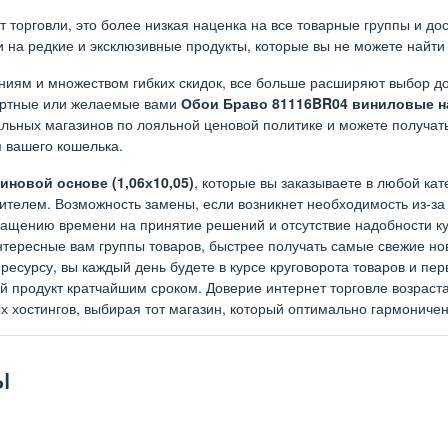
орговли, это более низкая наценка на все товарные группы и дост
на редкие и эксклюзивные продукты, которые вы не можете найти 
иям и множеством гибких скидок, все больше расширяют выбор до
дартные или желаемые вами
Обои Браво 81116BR04 виниловые на
льных магазинов по лояльной ценовой политике и можете получать
я вашего кошелька.
новой основе (1,06х10,05)
, которые вы заказываете в любой кат
телем. Возможность замены, если возникнет необходимость из-за 
ращению времени на принятие решений и отсутствие надобности куд
тересные вам группы товаров, быстрее получать самые свежие нов
ресурсу, вы каждый день будете в курсе круговорота товаров и п
ый продукт кратчайшим сроком. Доверие интернет торговле возрас
х хостингов, выбирая тот магазин, который оптимально гармониче
ы