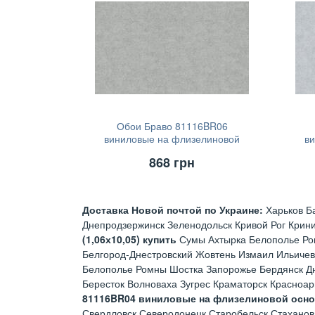
Обои Браво 81116BR06
виниловые на флизелиновой
в
основе (1,06х10,05)
868
грн
Доставка Новой почтой по Украине:
Харьков Б
Днепродзержинск Зеленодольск Кривой Рог Крин
(1,06х10,05) купить
Сумы Ахтырка Белополье Ро
Белгород-Днестровский Жовтень Измаил Ильичев
Белополье Ромны Шостка Запорожье Бердянск Д
Бересток Волноваха Зугрес Краматорск Красноа
81116BR04 виниловые на флизелиновой основе
Свердловск Северодонецк Старобельск Стаханов