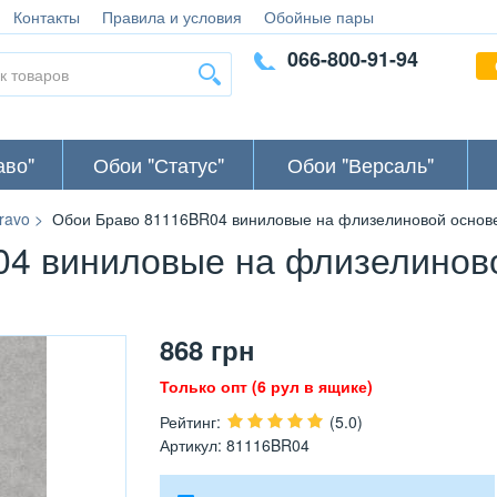
Контакты
Правила и условия
Обойные пары
066-800-91-94
аво"
Обои "Статус"
Обои "Версаль"
ravo
Обои Браво 81116BR04 виниловые на флизелиновой основе 
4 виниловые на флизелинов
868
грн
Только опт (6 рул в ящике)
Рейтинг
:
(5.0)
Артикул
:
81116BR04