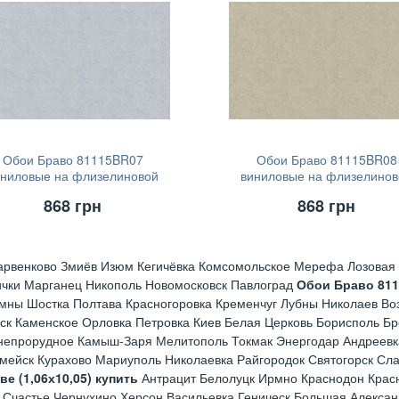
Обои Браво 81115BR07
Обои Браво 81115BR08
иниловые на флизелиновой
виниловые на флизелинов
основе (1,06х10,05)
основе (1,06х10,05)
868
грн
868
грн
арвенково Змиёв Изюм Кегичёвка Комсомольское Мерефа Лозовая 
ички Марганец Никополь Новомосковск Павлоград
Обои Браво 81
мны Шостка Полтава Красногоровка Кременчуг Лубны Николаев Во
ск Каменское Орловка Петровка Киев Белая Церковь Борисполь Б
непрорудное Камыш-Заря Мелитополь Токмак Энергодар Андреевк
рмейск Курахово Мариуполь Николаевка Райгородок Святогорск Сл
 (1,06х10,05) купить
Антрацит Белолуцк Ирмно Краснодон Красн
 Счастье Чернухино Херсон Васильевка Геническ Большая Алексан