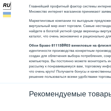
Главнейший профитный фактор системы интернет т
Множество интернет магазинов принимают заявки 
Маркетинговые компании по выгодным предложен
виртуальный мир инет торговли. Самые нестан
найдете в богатой уютной среде вереницы виртуа
каталог, что очень экономично и рационально дл
Обои Браво 81115BR03 виниловые на флизели
идентичности производства конкретным производи
создан для облегчения выбора потребления, сок
компьютера. Вы постоянно можете мониторить ин
рассылку к понравившемуся вам, торговому инфо
что очень круто! Получаете бонусы и качественн
решение пользоваться всеми удобствами торговы
Рекомендуемые товар