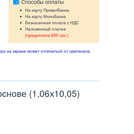
Способы оплаты
На карту ПриватБанка
На карту МоноБанка
Безналичная оплата с НДС
Наложенный платеж
(предоплата 600 грн.)
ра на экране может отличаться от оригинала.
нове (1,06х10,05)