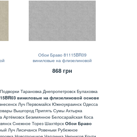
Обои Браво 81115BR09
ой
виниловые на флизелиновой
основе (1,06х10,05)
868
грн
Подворки Тарановка Днепропетровск Булаховка
115BR03 виниловые на флизелиновой основе
знесенск Луч Первомайск Южноукраинск Одесса
ровары Вышгород Припять Сумы Ахтырка
а Артёмовск Безимянное Белосарайская Коса
авянск Снежное Торез Шахтёрск
Обои Браво
ый Луч Лисичанск Ровеньки Рубежное
дровка Новотроицкое Чаплинка Чернигов Крути