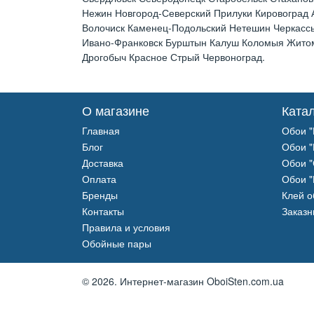
Нежин Новгород-Северский Прилуки Кировоград
Волочиск Каменец-Подольский Нетешин Черкассы
Ивано-Франковск Бурштын Калуш Коломыя Житоми
Дрогобыч Красное Стрый Червоноград.
О магазине
Ката
Главная
Обои "
Блог
Обои "
Доставка
Обои "
Оплата
Обои "
Бренды
Клей 
Контакты
Заказн
Правила и условия
Обойные пары
© 2026.
Интернет-магазин OboiSten.com.ua