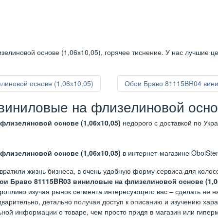
елиновой основе (1,06х10,05), горячее тиснение. У нас лучшие ц
иновой основе (1,06х10,05)
Обои Браво 81115BR04 вини
иниловые на флизелиновой основ
флизелиновой основе (1,06х10,05)
недорого с доставкой по Укр
флизелиновой основе (1,06х10,05)
в интернет-магазине OboiSten
вратили жизнь бизнеса, в очень удобную форму сервиса для коло
ои Браво 81115BR03 виниловые на флизелиновой основе (1,0
торопливо изучая рынок сегмента интересующего вас – сделать не 
варительно, детально получая доступ к описанию и изучению харак
ьной информации о товаре, чем просто придя в магазин или гиперм