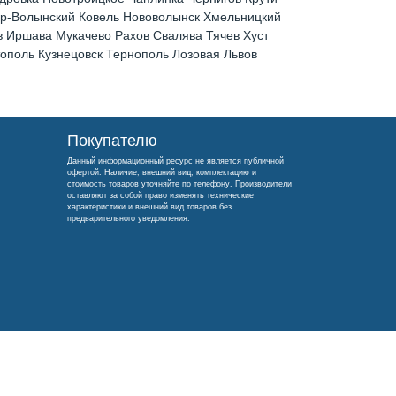
ир-Волынский Ковель Нововолынск Хмельницкий
 Иршава Мукачево Рахов Свалява Тячев Хуст
поль Кузнецовск Тернополь Лозовая Львов
Покупателю
Данный информационный ресурс не является публичной
офертой. Наличие, внешний вид, комплектацию и
стоимость товаров уточняйте по телефону. Производители
оставляют за собой право изменять технические
характеристики и внешний вид товаров без
предварительного уведомления.