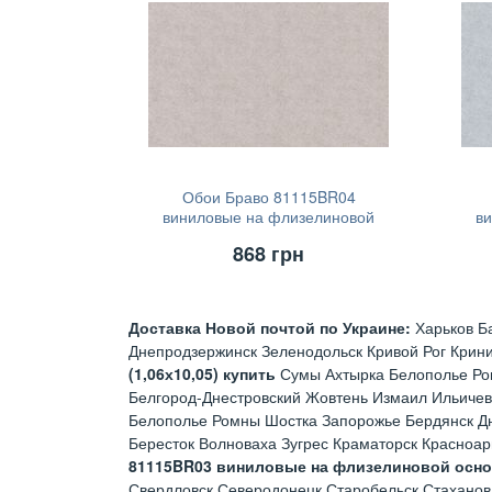
Обои Браво 81115BR04
виниловые на флизелиновой
в
основе (1,06х10,05)
868
грн
Доставка Новой почтой по Украине:
Харьков Б
Днепродзержинск Зеленодольск Кривой Рог Крин
(1,06х10,05) купить
Сумы Ахтырка Белополье Ро
Белгород-Днестровский Жовтень Измаил Ильичев
Белополье Ромны Шостка Запорожье Бердянск Д
Бересток Волноваха Зугрес Краматорск Красноа
81115BR03 виниловые на флизелиновой основе
Свердловск Северодонецк Старобельск Стаханов