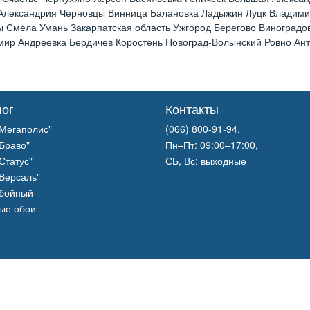
 Александрия Черновцы Винница Балановка Ладыжин Луцк Владим
 Смела Умань Закарпатская область Ужгород Берегово Виноградов
р Андреевка Бердичев Коростень Новоград-Волынский Ровно Анто
лог
Контакты
Мегаполис"
(066) 800-91-94,
Браво"
Пн–Пт: 09:00–17:00,
Статус"
СБ, Вс: выходные
Версаль"
обойный
ые обои