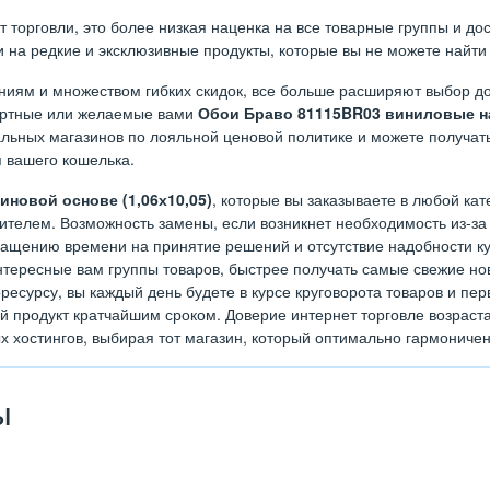
орговли, это более низкая наценка на все товарные группы и дост
на редкие и эксклюзивные продукты, которые вы не можете найти 
иям и множеством гибких скидок, все больше расширяют выбор до
дартные или желаемые вами
Обои Браво 81115BR03 виниловые на
льных магазинов по лояльной ценовой политике и можете получать
я вашего кошелька.
новой основе (1,06х10,05)
, которые вы заказываете в любой кат
телем. Возможность замены, если возникнет необходимость из-за 
ращению времени на принятие решений и отсутствие надобности куд
тересные вам группы товаров, быстрее получать самые свежие нов
ресурсу, вы каждый день будете в курсе круговорота товаров и п
ый продукт кратчайшим сроком. Доверие интернет торговле возрас
х хостингов, выбирая тот магазин, который оптимально гармониче
ы