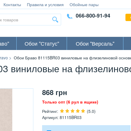
Контакты
Правила и условия
Обойные пары
066-800-91-94
аво"
Обои "Статус"
Обои "Версаль"
ravo
Обои Браво 81115BR03 виниловые на флизелиновой основе 
3 виниловые на флизелинов
868
грн
Только опт (6 рул в ящике)
Рейтинг
:
(5.0)
Артикул
:
81115BR03